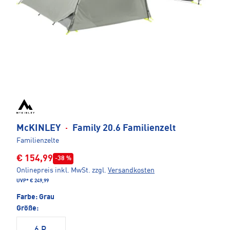
McKINLEY
·
Family 20.6 Familienzelt
Familienzelte
€ 154,99
-38 %
Onlinepreis inkl. MwSt.
zzgl.
Versandkosten
UVP*
€ 249,99
Farbe:
Grau
Größe:
6 P.