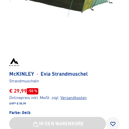
McKINLEY
·
Evia Strandmuschel
Strandmuscheln
€ 29,99
-50 %
Onlinepreis inkl. MwSt.
zzgl.
Versandkosten
UVP*
€ 59,99
Farbe:
Gelb
IN DEN WARENKORB