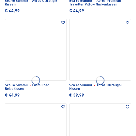
Sea to Summit
·
Aeros Ultralight
Sea to Summit
·
Aeros Premium
Kissen
Traveller Pillow Nackenkissen
€ 44,99
€ 44,99
Sea to Summit
·
Foam Core
Sea to Summit
·
Aeros Ultralight
Reisekissen
Kissen
€ 44,99
€ 39,99