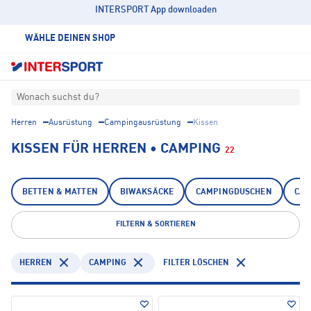
INTERSPORT App downloaden
WÄHLE DEINEN SHOP
Wonach suchst du?
Herren
Ausrüstung
Campingausrüstung
Kissen
KISSEN FÜR HERREN • CAMPING
22
BETTEN & MATTEN
BIWAKSÄCKE
CAMPINGDUSCHEN
CAM
FILTERN & SORTIEREN
HERREN
CAMPING
FILTER LÖSCHEN