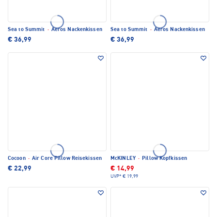
Sea to Summit
·
Aeros Nackenkissen
Sea to Summit
·
Aeros Nackenkissen
€ 36,99
€ 36,99
Cocoon
·
Air Core Pillow Reisekissen
McKINLEY
·
Pillow Kopfkissen
€ 22,99
€ 14,99
UVP*
€ 19,99