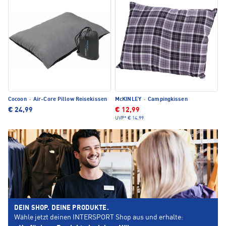
Cocoon
·
Air-Core Pillow Reisekissen
McKINLEY
·
Campingkissen
€ 24,99
€ 12,99
UVP*
€ 14,99
DEIN SHOP. DEINE PRODUKTE.
Wähle jetzt deinen INTERSPORT Shop aus und erhalte: