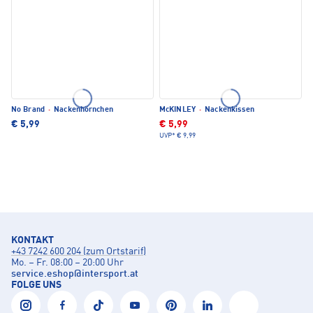
No Brand
·
Nackenhörnchen
McKINLEY
·
Nackenkissen
€ 5,99
€ 5,99
UVP*
€ 9,99
KONTAKT
+43 7242 600 204 (zum Ortstarif)
Mo. – Fr. 08:00 – 20:00 Uhr
service.eshop
@
intersport.at
FOLGE UNS