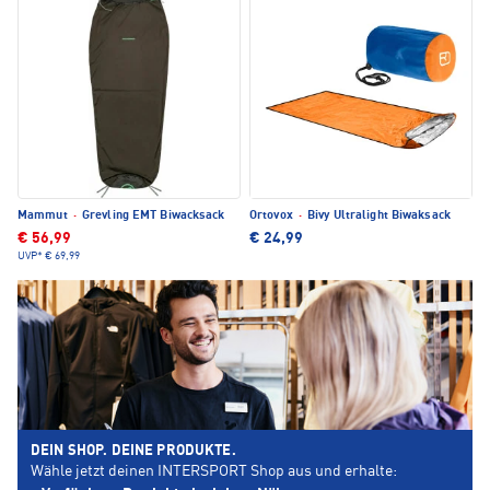
Mammut
·
Grevling EMT Biwacksack
Ortovox
·
Bivy Ultralight Biwaksack
€ 56,99
€ 24,99
UVP*
€ 69,99
DEIN SHOP. DEINE PRODUKTE.
Wähle jetzt deinen INTERSPORT Shop aus und erhalte: