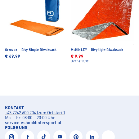
Ortovox
·
Bivy Single Biwaksack
McKINLEY
·
Bivy light Biwaksack
€ 69,99
€ 9,99
UVP*
€ 14,99
KONTAKT
+43 7242 600 204 (zum Ortstarif)
Mo. – Fr. 08:00 – 20:00 Uhr
service.eshop
@
intersport.at
FOLGE UNS