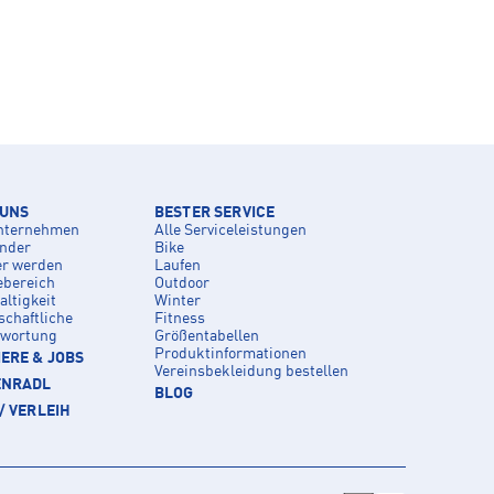
 UNS
BESTER SERVICE
nternehmen
Alle Serviceleistungen
inder
Bike
er werden
Laufen
ebereich
Outdoor
ltigkeit
Winter
schaftliche
Fitness
twortung
Größentabellen
Produktinformationen
ERE & JOBS
Vereinsbekleidung bestellen
ENRADL
BLOG
/ VERLEIH