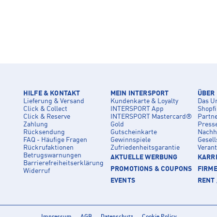
HILFE & KONTAKT
MEIN INTERSPORT
ÜBER
Lieferung & Versand
Kundenkarte & Loyalty
Das U
Click & Collect
INTERSPORT App
Shopf
Click & Reserve
INTERSPORT Mastercard®
Partn
Zahlung
Gold
Press
Rücksendung
Gutscheinkarte
Nachha
FAQ - Häufige Fragen
Gewinnspiele
Gesell
Rückrufaktionen
Zufriedenheitsgarantie
Veran
Betrugswarnungen
AKTUELLE WERBUNG
KARRI
Barrierefreiheitserklärung
PROMOTIONS & COUPONS
FIRM
Widerruf
EVENTS
RENT 