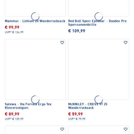
Mammut
·
Lithium 20 Wanderrucksack
Red Bull Spect Eyewear
·
Dundee Pro
Sportsonnenbrille
€ 99,99
€ 109,99
UVP*
€ 124,99
Salewa
·
Via Ferrata Ergo Tex
McKINLEY
·
CRXSS VT 25
Klettersteigset
Wanderrucksack
€ 89,99
€ 59,99
UVP*
€ 139,99
UVP*
€ 79,99