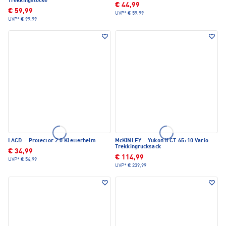
Trekkingstöcke
€ 44,99
€ 59,99
UVP*
€ 59,99
UVP*
€ 99,99
LACD
·
Protector 2.0 Kletterhelm
McKINLEY
·
Yukon II CT 65+10 Vario
Trekkingrucksack
€ 34,99
€ 114,99
UVP*
€ 54,99
UVP*
€ 239,99