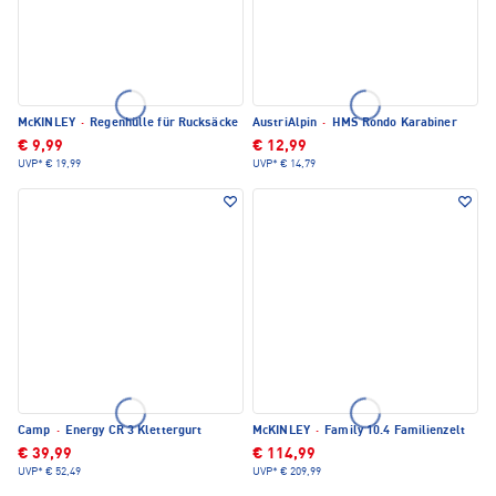
McKINLEY
·
Regenhülle für Rucksäcke
AustriAlpin
·
HMS Rondo Karabiner
€ 9,99
€ 12,99
UVP*
€ 19,99
UVP*
€ 14,79
Camp
·
Energy CR 3 Klettergurt
McKINLEY
·
Family 10.4 Familienzelt
€ 39,99
€ 114,99
UVP*
€ 52,49
UVP*
€ 209,99