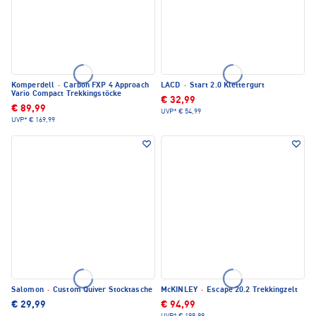
Komperdell
·
Carbon FXP 4 Approach
LACD
·
Start 2.0 Klettergurt
Vario Compact Trekkingstöcke
€ 32,99
€ 89,99
UVP*
€ 54,99
UVP*
€ 169,99
Salomon
·
Custom Quiver Stocktasche
McKINLEY
·
Escape 20.2 Trekkingzelt
€ 29,99
€ 94,99