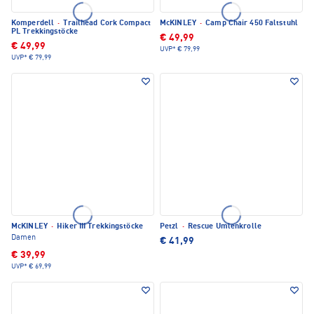
Komperdell
·
Trailhead Cork Compact
McKINLEY
·
Camp Chair 450 Faltstuhl
PL Trekkingstöcke
€ 49,99
€ 49,99
UVP*
€ 79,99
UVP*
€ 79,99
McKINLEY
·
Hiker III Trekkingstöcke
Petzl
·
Rescue Umlenkrolle
Damen
€ 41,99
€ 39,99
UVP*
€ 69,99