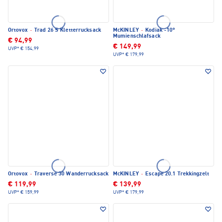
Ortovox
·
Trad 26 S Kletterrucksack
McKINLEY
·
Kodiak -10°
Mumienschlafsack
€ 94,99
€ 149,99
UVP*
€ 154,99
UVP*
€ 179,99
Ortovox
·
Traverse 30 Wanderrucksack
McKINLEY
·
Escape 20.1 Trekkingzelt
€ 119,99
€ 139,99
UVP*
€ 159,99
UVP*
€ 179,99