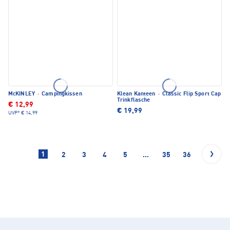
McKINLEY
·
Campingkissen
Klean Kanteen
·
Classic Flip Sport Cap
Trinkflasche
€ 12,99
€ 19,99
UVP*
€ 14,99
1
2
3
4
5
...
35
36