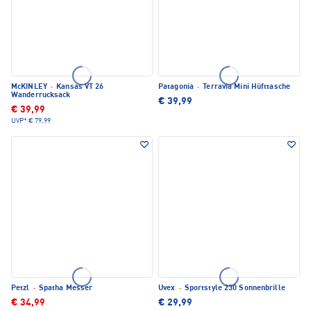
McKINLEY
·
Kansas VT 26
Patagonia
·
Terravia Mini Hüfttasche
Wanderrucksack
€ 39,99
€ 39,99
UVP*
€ 79,99
Petzl
·
Spatha Messer
Uvex
·
Sportstyle 230 Sonnenbrille
€ 34,99
€ 29,99