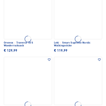
Ortovox
·
Traverse 18 S
Leki
·
Smart Supreme Nordic
Wanderrucksack
Walkingstöcke
€ 129,99
€ 119,99