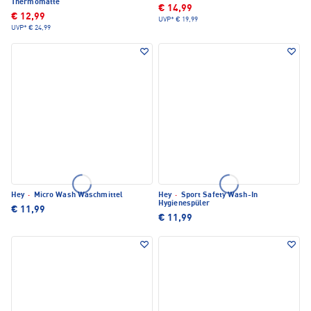
Thermomatte
€ 14,99
€ 12,99
UVP*
€ 19,99
UVP*
€ 24,99
Hey
·
Micro Wash Waschmittel
Hey
·
Sport Safety Wash-In
Hygienespüler
€ 11,99
€ 11,99