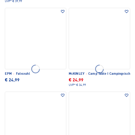
UVP*
€ 39,99
EPM
·
Faltstuhl
McKINLEY
·
Camp Table I Campingtisch
€ 24,99
€ 24,99
UVP*
€ 34,99