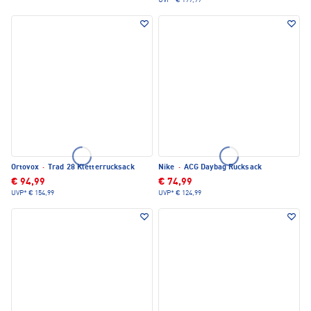
UVP*
€ 199,99
Ortovox
·
Trad 28 Kletterrucksack
Nike
·
ACG Daybag Rucksack
€ 94,99
€ 74,99
UVP*
€ 154,99
UVP*
€ 124,99