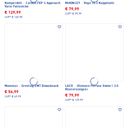
Komperdell
·
Carbon FXP 4 Approach
McKINLEY
·
Vega 15.3 Kuppelzelt
Vario Faltstöcke
€ 79,99
€ 129,99
UVP*
€ 99,99
UVP*
€ 169,95
Mammut
·
Grevling EMT Biwacksack
LACD
·
Ultimate Ferrata Swive l 3.0
Klettersteigset
€ 56,99
€ 79,99
UVP*
€ 69,99
UVP*
€ 129,99