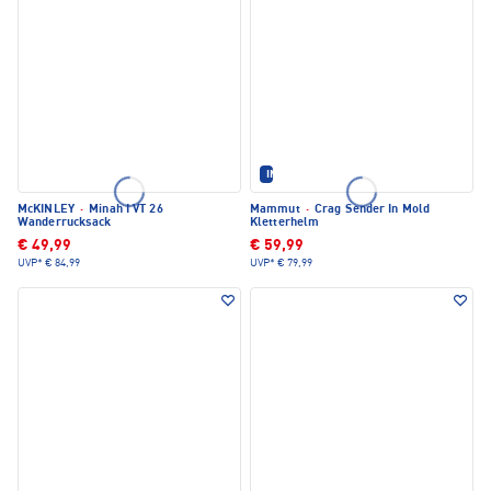
IM SET ERHÄLTLICH
McKINLEY
·
Minah I VT 26
Mammut
·
Crag Sender In Mold
Wanderrucksack
Kletterhelm
€ 49,99
€ 59,99
UVP*
€ 84,99
UVP*
€ 79,99