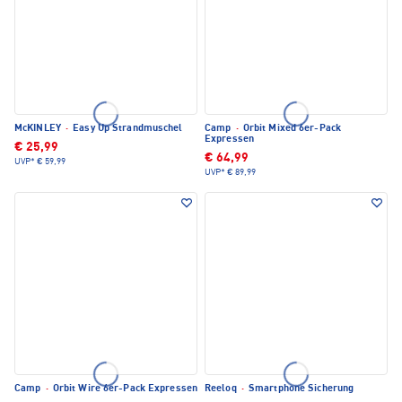
McKINLEY
·
Easy Up Strandmuschel
Camp
·
Orbit Mixed 6er-Pack
Expressen
€ 25,99
€ 64,99
UVP*
€ 59,99
UVP*
€ 89,99
Camp
·
Orbit Wire 6er-Pack Expressen
Reeloq
·
Smartphone Sicherung