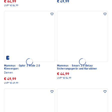
€ 64,99
€ 49,99
UVP*
€ 84,99
IM SET ERHÄLTLICH
Mammut
·
Ophir 3 Slide 2.0
Mammut
·
Smart 2.0 Belay
Klettergurt
Sicherungsgerät und Karabiner
Damen
€ 44,99
UVP*
€ 54,99
€ 49,99
UVP*
€ 69,99