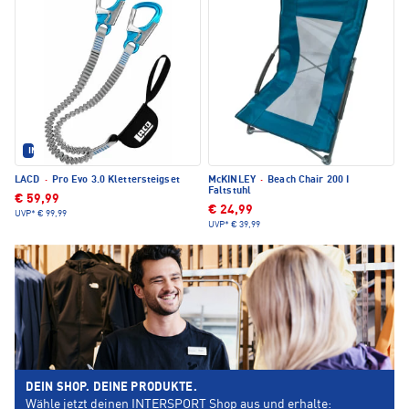
IM SET ERHÄLTLICH
LACD
·
Pro Evo 3.0 Klettersteigset
McKINLEY
·
Beach Chair 200 I
Faltstuhl
€ 59,99
€ 24,99
UVP*
€ 99,99
UVP*
€ 39,99
DEIN SHOP. DEINE PRODUKTE.
Wähle jetzt deinen INTERSPORT Shop aus und erhalte: