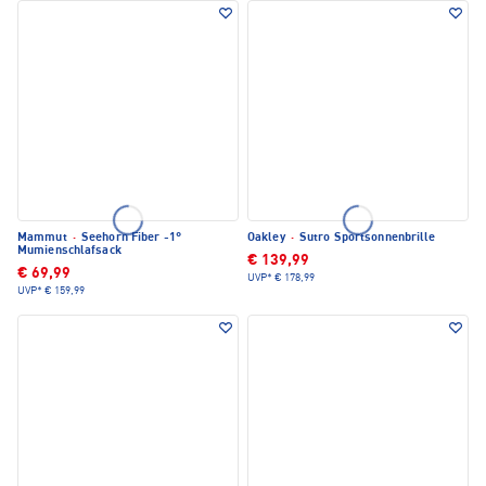
Mammut
·
Seehorn Fiber -1°
Oakley
·
Sutro Sportsonnenbrille
Mumienschlafsack
€ 139,99
€ 69,99
UVP*
€ 178,99
UVP*
€ 159,99