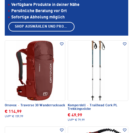
Verfügbare Produkte in deiner Nähe
Persönliche Beratung vor Ort
Sofortige Abholung möglich
SHOP AUSWÄHLEN UND PRODUKTE ANZEIGEN
Ortovox
·
Traverse 30 Wanderrucksack
Komperdell
·
Trailhead Cork PL
Trekkingstöcke
€ 114,99
€ 49,99
UVP*
€ 159,99
UVP*
€ 79,99