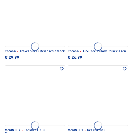
Cocoon
·
Travel Sheet Reiseschlafsack
Cocoon
·
Air-Core Pillow Reisekissen
€ 29,99
€ 24,99
McKINLEY
·
Trekker F 1.8
McKINLEY
·
Geschirrset