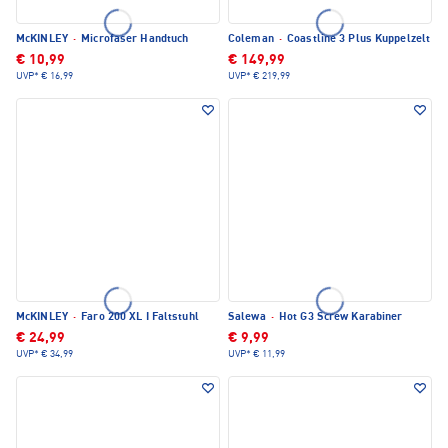
McKINLEY
·
Microfaser Handtuch
Coleman
·
Coastline 3 Plus Kuppelzelt
€ 10,99
€ 149,99
UVP*
€ 16,99
UVP*
€ 219,99
McKINLEY
·
Faro 200 XL I Faltstuhl
Salewa
·
Hot G3 Screw Karabiner
€ 24,99
€ 9,99
UVP*
€ 34,99
UVP*
€ 11,99