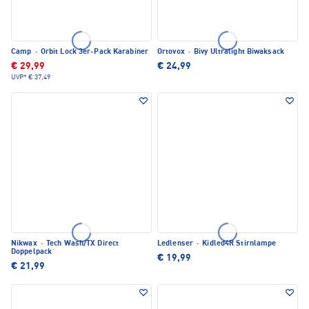
Camp
·
Orbit Lock 3er-Pack Karabiner
Ortovox
·
Bivy Ultralight Biwaksack
€ 29,99
€ 24,99
UVP*
€ 37,49
Nikwax
·
Tech Wash/TX Direct
Ledlenser
·
Kidled4R Stirnlampe
Doppelpack
€ 19,99
€ 21,99