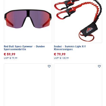
Red Bull Spect Eyewear
·
Dundee
Stubai
·
Summit Light Xi1
Sportsonnenbrille
Klettersteigset
€ 59,99
€ 79,99
UVP*
€ 79,99
UVP*
€ 135,99