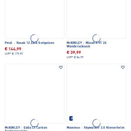
Petzl
·
Vasak 12 Zack Steigeisen
McKINLEY
·
Minah II VT 26
Wanderucksack
€ 144,99
€ 39,99
UVP*
€ 179,99
UVP*
€ 84,99
IM SET ERHÄLTLICH
McKINLEY
·
Edda LT Carbon
Mammut
·
Skywalker 3.0 Kletterhelm