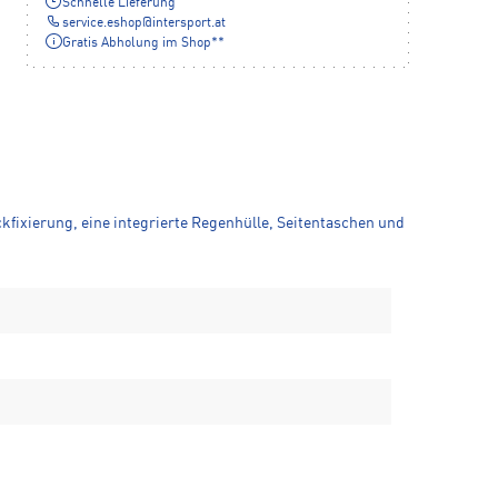
Schnelle Lieferung
service.eshop
@
intersport.at
Gratis Abholung im Shop**
fixierung, eine integrierte Regenhülle, Seitentaschen und