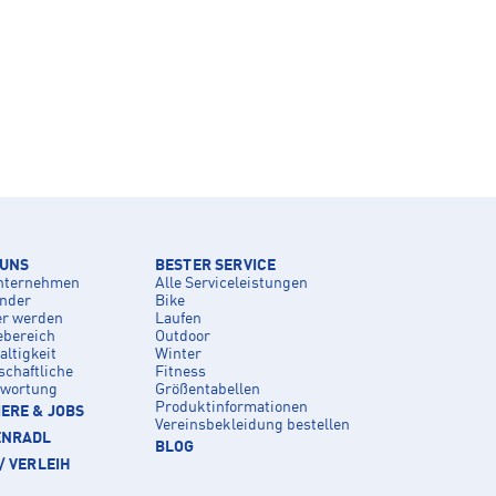
 UNS
BESTER SERVICE
nternehmen
Alle Serviceleistungen
inder
Bike
er werden
Laufen
ebereich
Outdoor
ltigkeit
Winter
schaftliche
Fitness
twortung
Größentabellen
Produktinformationen
ERE & JOBS
Vereinsbekleidung bestellen
ENRADL
BLOG
/ VERLEIH