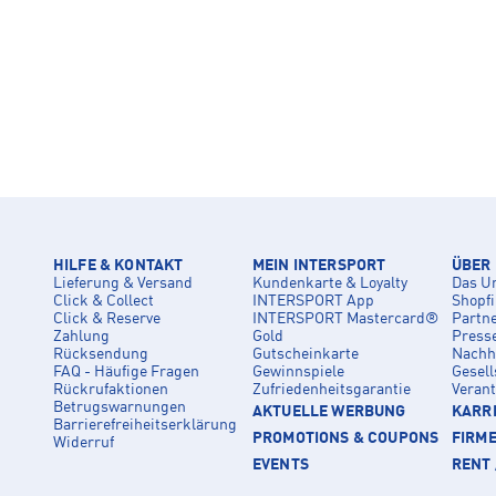
HILFE & KONTAKT
MEIN INTERSPORT
ÜBER
Lieferung & Versand
Kundenkarte & Loyalty
Das U
Click & Collect
INTERSPORT App
Shopf
Click & Reserve
INTERSPORT Mastercard®
Partn
Zahlung
Gold
Press
Rücksendung
Gutscheinkarte
Nachha
FAQ - Häufige Fragen
Gewinnspiele
Gesell
Rückrufaktionen
Zufriedenheitsgarantie
Veran
Betrugswarnungen
AKTUELLE WERBUNG
KARRI
Barrierefreiheitserklärung
PROMOTIONS & COUPONS
FIRM
Widerruf
EVENTS
RENT 