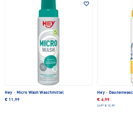
Hey
·
Micro Wash Waschmittel
Hey
·
Daunenwasc
€ 11,99
€ 6,99
UVP*
€ 10,99