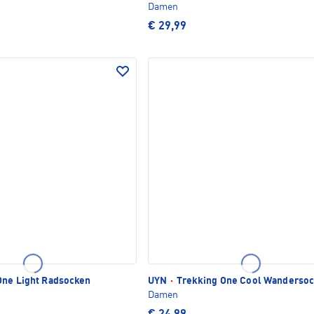
Damen
€ 29,99
One Light Radsocken
UYN
·
Trekking One Cool Wanderso
Damen