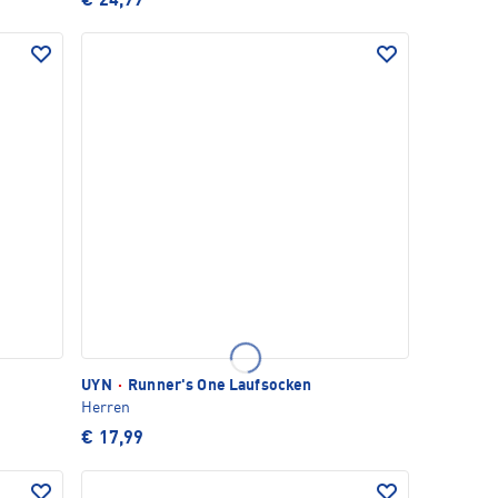
€ 24,99
UYN
·
Runner's One Laufsocken
Herren
€ 17,99