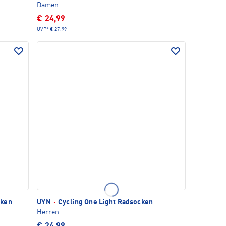
Damen
€ 24,99
UVP*
€ 27,99
cken
UYN
·
Cycling One Light Radsocken
Herren