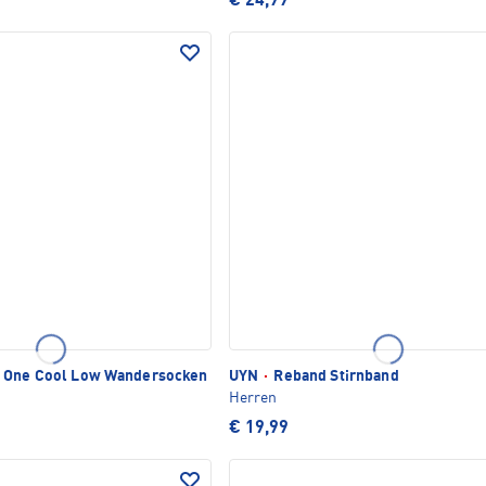
€ 24,99
 One Cool Low Wandersocken
UYN
·
Reband Stirnband
Herren
€ 19,99