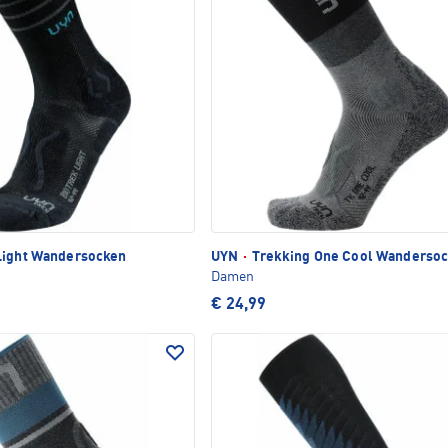
Light Wandersocken
UYN
·
Trekking One Cool Wanderso
Damen
€ 24,99