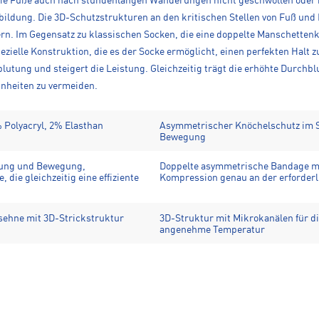
s die Füße auch nach stundenlangen Wanderungen nicht geschwollen oder
bildung. Die 3D-Schutzstrukturen an den kritischen Stellen von Fuß und
ern. Im Gegensatz zu klassischen Socken, die eine doppelte Manschettenk
ielle Konstruktion, die es der Socke ermöglicht, einen perfekten Halt 
utung und steigert die Leistung. Gleichzeitig trägt die erhöhte Durchbl
inheiten zu vermeiden.
 Polyacryl, 2% Elasthan
Asymmetrischer Knöchelschutz im Sc
Bewegung
hung und Bewegung,
Doppelte asymmetrische Bandage mit
die gleichzeitig eine effiziente
Kompression genau an der erforderl
ssehne mit 3D-Strickstruktur
3D-Struktur mit Mikrokanälen für die
angenehme Temperatur