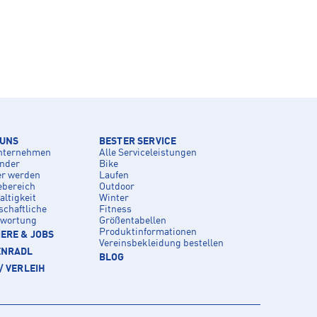
 UNS
BESTER SERVICE
nternehmen
Alle Serviceleistungen
inder
Bike
er werden
Laufen
ebereich
Outdoor
ltigkeit
Winter
schaftliche
Fitness
twortung
Größentabellen
Produktinformationen
ERE & JOBS
Vereinsbekleidung bestellen
ENRADL
BLOG
/ VERLEIH