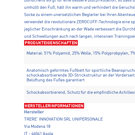
Bündchens sorgt für eine bessere Blutzirkulation, so das
umhüllt den Fuß, hält ihn warm und verhindert die Geruchs
Socke zu einem unersetzlichen Begleiter bei Ihren Abenteu
verwendet die revolutionäre ZEROCUFF-Technologie eine spez
jeglicher Einschränkung an der Wade verbessert die Durchbl
und Schwellungen auch nach langen, intensiven Trainingse
PRODUKTEIGENSCHAFTEN
Material: 51% Polyamid, 25% Wolle, 15% Polyprobpylen, 7%
Anatomisch geformtes Fußbett für sportliche Beanspruc
schockabsorbierende 3D-Strickstruktur an der Vorderseite, 
Belüftung des Fußes garantiert
Schockabsorbierend, Schutz für die empfindliche Achille
HERSTELLERINFORMATIONEN
Hersteller
TRERE' INNOVATION SRL UNIPERSONALE
Via Modena 18
IT - 46041 Asola