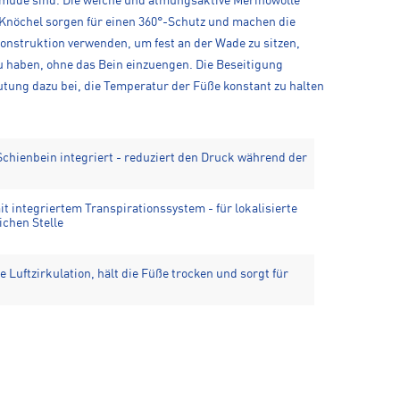
 müde sind. Die weiche und atmungsaktive Merinowolle
 Knöchel sorgen für einen 360°-Schutz und machen die
onstruktion verwenden, um fest an der Wade zu sitzen,
zu haben, ohne das Bein einzuengen. Die Beseitigung
utung dazu bei, die Temperatur der Füße konstant zu halten
hienbein integriert - reduziert den Druck während der
 integriertem Transpirationssystem - für lokalisierte
ichen Stelle
 Luftzirkulation, hält die Füße trocken und sorgt für