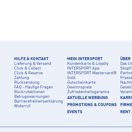
HILFE & KONTAKT
MEIN INTERSPORT
ÜBER
Lieferung & Versand
Kundenkarte & Loyalty
Das U
Click & Collect
INTERSPORT App
Shopf
Click & Reserve
INTERSPORT Mastercard®
Partn
Zahlung
Gold
Press
Rücksendung
Gutscheinkarte
Nachha
FAQ - Häufige Fragen
Gewinnspiele
Gesell
Rückrufaktionen
Zufriedenheitsgarantie
Veran
Betrugswarnungen
AKTUELLE WERBUNG
KARRI
Barrierefreiheitserklärung
PROMOTIONS & COUPONS
FIRM
Widerruf
EVENTS
RENT 