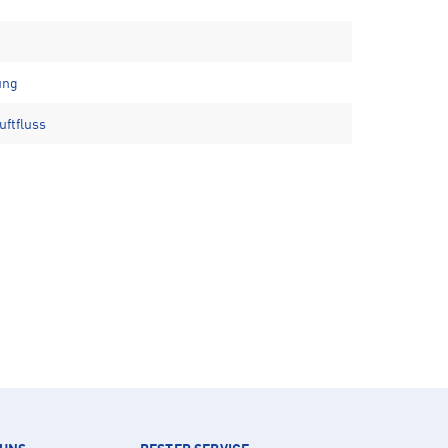
ung
uftfluss