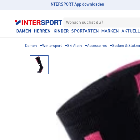
INTERSPORT App downloaden
Wonach suchst du?
DAMEN
HERREN
KINDER
SPORTARTEN
MARKEN
AKTUEL
Damen
Wintersport
Ski Alpin
Accessoires
Socken & Stutze