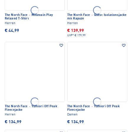
The North Face
·
Mountain Play
The North Face
·
Quest Isolationsjacke
Relaxed T-Shirt
mit Kapuze
Herren
Herren
€ 44,99
€ 139,99
UVP*
€ 179,99
The North Face
·
Yumiori Off Peak
The North Face
·
Yumiori Off Peak
Fleecejacke
Fleecejacke
Herren
Damen
€ 134,99
€ 134,99