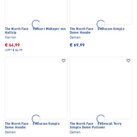
The North Face
·
Yumiori Midlayer mit
The North Face
·
Evolution Simple
Halfzip
Dome Hoodie
Herren
Damen
€ 64,99
€ 69,99
UVP*
€ 84,99
The North Face
·
Evolution Simple
The North Face
·
Essential Terry
Dome Hoodie
Simple Dome Pullover
Damen
Damen