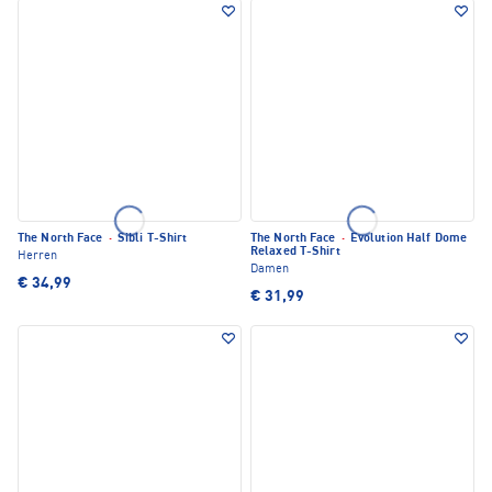
The North Face
·
Sibli T-Shirt
The North Face
·
Evolution Half Dome
Relaxed T-Shirt
Herren
Damen
€ 34,99
€ 31,99