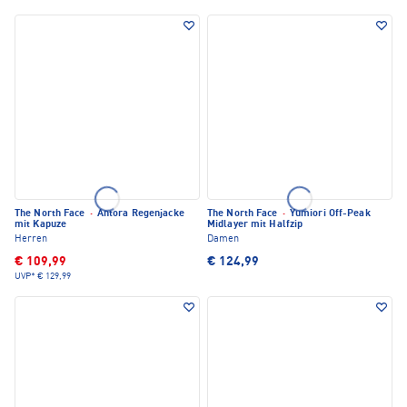
The North Face
·
Antora Regenjacke
The North Face
·
Yumiori Off-Peak
mit Kapuze
Midlayer mit Halfzip
Herren
Damen
€ 109,99
€ 124,99
UVP*
€ 129,99