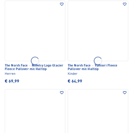
The North Face
·
Novelty Logo Glacier
The North Face
·
Yumiori Fleece
Fleece Pullover mit Halfzip
Pullover mit Halfzip
Herren
Kinder
€ 69,99
€ 64,99