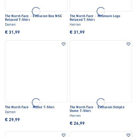
The North Face
·
Evolution Box NSE
The North Face
·
Mountain Logo
Relaxed T-Shirt
Relaxed T-Shirt
Damen
Herren
€ 31,99
€ 31,99
The North Face
·
Monte T-Shirt
The North Face
·
Evolution Simple
Dome T-Shirt
Damen
Herren
€ 29,99
€ 26,99