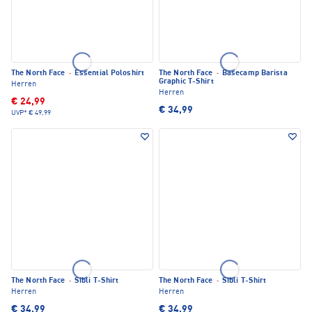
The North Face
·
Essential Poloshirt
The North Face
·
Basecamp Barista
Graphic T-Shirt
Herren
Herren
€ 24,99
€ 34,99
UVP*
€ 49,99
The North Face
·
Sibli T-Shirt
The North Face
·
Sibli T-Shirt
Herren
Herren
€ 34,99
€ 34,99