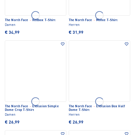
The North Face
·
Redbox T-Shirt
The North Face
·
Monte T-Shirt
Damen
Herren
€ 34,99
€ 31,99
The North Face
·
Evolution Simple
The North Face
·
Evolution Box Half
Dome Crop T-Shirt
Dome T-Shirt
Damen
Herren
€ 26,99
€ 26,99