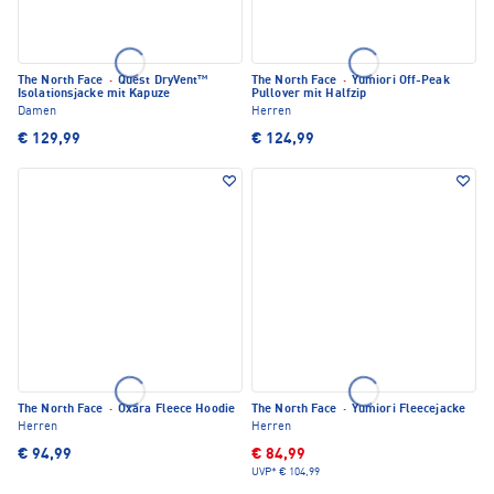
The North Face
·
Quest DryVent™
The North Face
·
Yumiori Off-Peak
Isolationsjacke mit Kapuze
Pullover mit Halfzip
Damen
Herren
€ 129,99
€ 124,99
The North Face
·
Oxara Fleece Hoodie
The North Face
·
Yumiori Fleecejacke
Herren
Herren
€ 94,99
€ 84,99
UVP*
€ 104,99