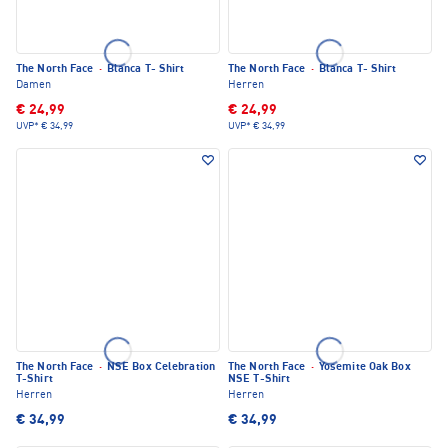
The North Face
·
Blanca T- Shirt
The North Face
·
Blanca T- Shirt
Damen
Herren
€ 24,99
€ 24,99
UVP*
€ 34,99
UVP*
€ 34,99
The North Face
·
NSE Box Celebration
The North Face
·
Yosemite Oak Box
T-Shirt
NSE T-Shirt
Herren
Herren
€ 34,99
€ 34,99