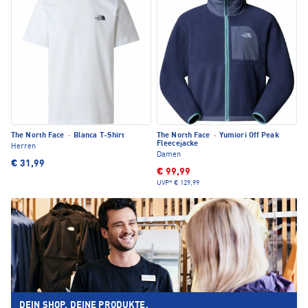
The North Face
·
Blanca T-Shirt
The North Face
·
Yumiori Off Peak
Fleecejacke
Herren
Damen
€ 31,99
€ 99,99
UVP*
€ 129,99
DEIN SHOP. DEINE PRODUKTE.