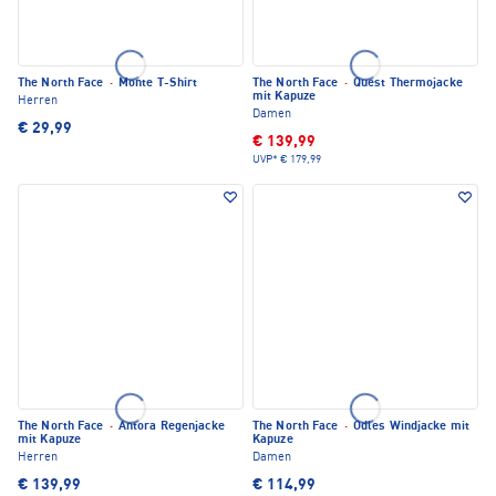
The North Face
·
Monte T-Shirt
The North Face
·
Quest Thermojacke
mit Kapuze
Herren
Damen
€ 29,99
€ 139,99
UVP*
€ 179,99
The North Face
·
Antora Regenjacke
The North Face
·
Odles Windjacke mit
mit Kapuze
Kapuze
Herren
Damen
€ 139,99
€ 114,99