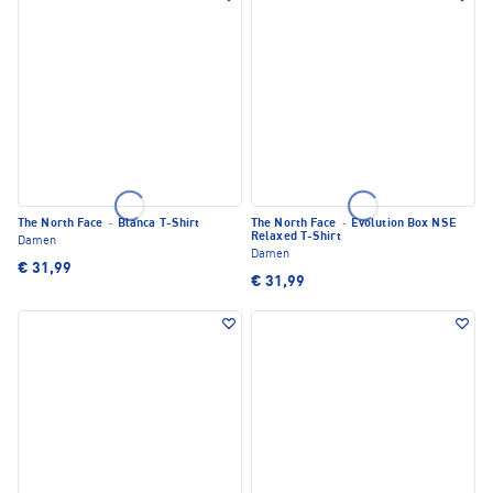
The North Face
·
Blanca T-Shirt
The North Face
·
Evolution Box NSE
Relaxed T-Shirt
Damen
Damen
€ 31,99
€ 31,99