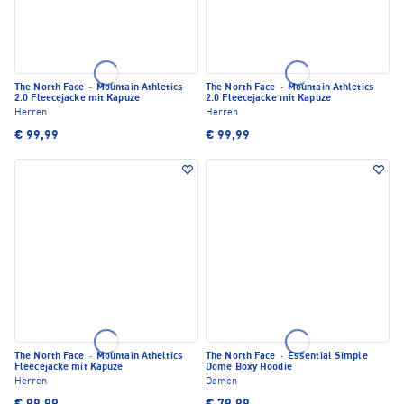
The North Face
·
Mountain Athletics
The North Face
·
Mountain Athletics
2.0 Fleecejacke mit Kapuze
2.0 Fleecejacke mit Kapuze
Herren
Herren
€ 99,99
€ 99,99
The North Face
·
Mountain Atheltics
The North Face
·
Essential Simple
Fleecejacke mit Kapuze
Dome Boxy Hoodie
Herren
Damen