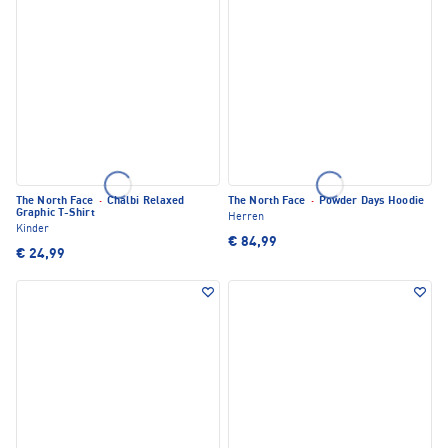
The North Face
·
Chalbi Relaxed
The North Face
·
Powder Days Hoodie
Graphic T-Shirt
Herren
Kinder
€ 84,99
€ 24,99