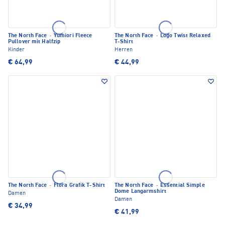
The North Face
·
Yumiori Fleece
The North Face
·
Logo Twist Relaxed
Pullover mit Halfzip
T-Shirt
Kinder
Herren
€ 64,99
€ 44,99
The North Face
·
Flora Grafik T-Shirt
The North Face
·
Essential Simple
Dome Langarmshirt
Damen
Damen
€ 34,99
€ 41,99