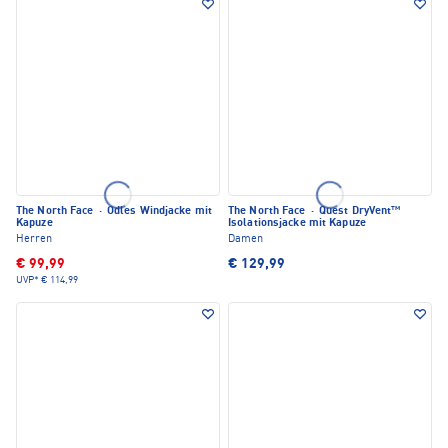
The North Face
·
Odles Windjacke mit
The North Face
·
Quest DryVent™
Kapuze
Isolationsjacke mit Kapuze
Herren
Damen
€ 99,99
€ 129,99
UVP*
€ 114,99