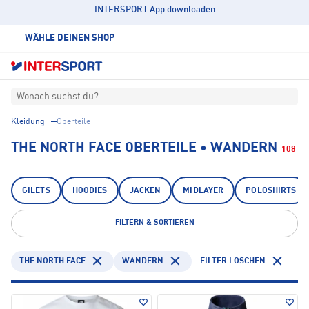
INTERSPORT App downloaden
WÄHLE DEINEN SHOP
Wonach suchst du?
Kleidung
Oberteile
THE NORTH FACE OBERTEILE • WANDERN
108
GILETS
HOODIES
JACKEN
MIDLAYER
POLOSHIRTS
FILTERN & SORTIEREN
THE NORTH FACE
WANDERN
FILTER LÖSCHEN