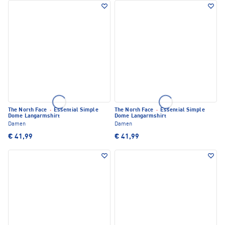
The North Face
·
Essential Simple
The North Face
·
Essential Simple
Dome Langarmshirt
Dome Langarmshirt
Damen
Damen
€ 41,99
€ 41,99