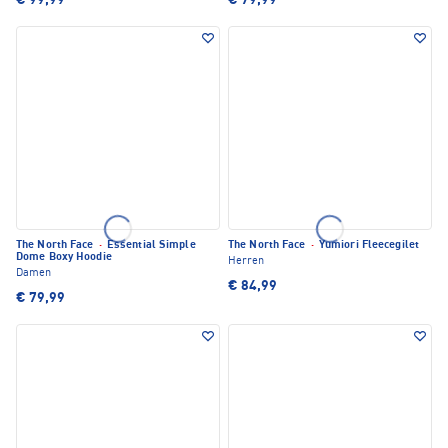
€ 99,99
€ 79,99
The North Face
·
Essential Simple
The North Face
·
Yumiori Fleecegilet
Dome Boxy Hoodie
Herren
Damen
€ 84,99
€ 79,99