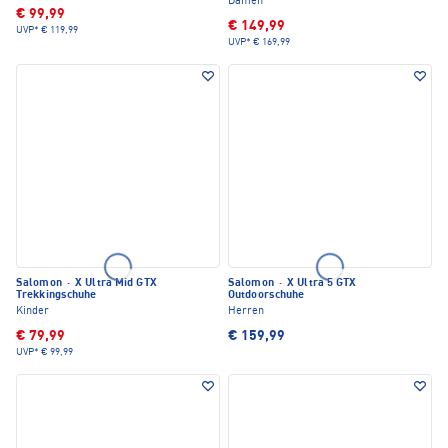
Damen
€ 99,99
€ 149,99
UVP*
€ 119,99
UVP*
€ 169,99
Salomon
·
X Ultra Mid GTX
Salomon
·
X Ultra 5 GTX
Trekkingschuhe
Outdoorschuhe
Kinder
Herren
€ 79,99
€ 159,99
UVP*
€ 99,99