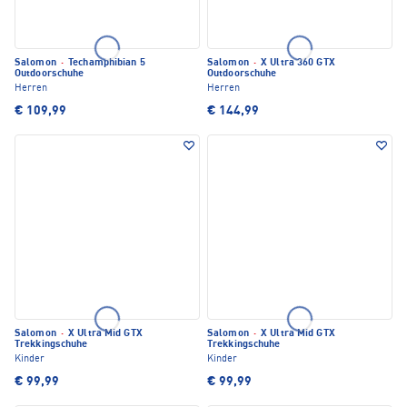
Salomon
·
Techamphibian 5
Salomon
·
X Ultra 360 GTX
Outdoorschuhe
Outdoorschuhe
Herren
Herren
€ 109,99
€ 144,99
Salomon
·
X Ultra Mid GTX
Salomon
·
X Ultra Mid GTX
Trekkingschuhe
Trekkingschuhe
Kinder
Kinder
€ 99,99
€ 99,99