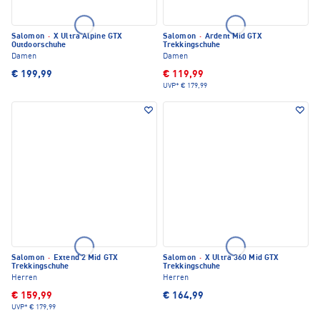
Salomon
·
X Ultra Alpine GTX
Salomon
·
Ardent Mid GTX
Outdoorschuhe
Trekkingschuhe
Damen
Damen
€ 199,99
€ 119,99
UVP*
€ 179,99
Salomon
·
Extend 2 Mid GTX
Salomon
·
X Ultra 360 Mid GTX
Trekkingschuhe
Trekkingschuhe
Herren
Herren
€ 159,99
€ 164,99
UVP*
€ 179,99