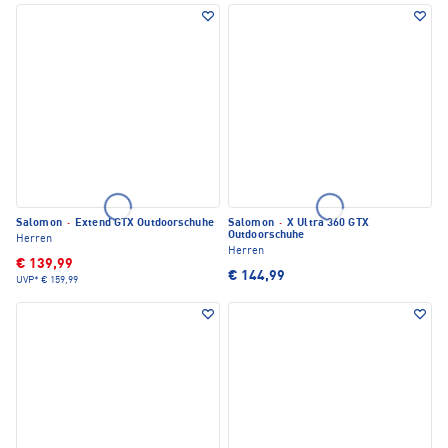
Salomon
·
Extend GTX Outdoorschuhe
Salomon
·
X Ultra 360 GTX
Outdoorschuhe
Herren
Herren
€ 139,99
€ 144,99
UVP*
€ 159,99