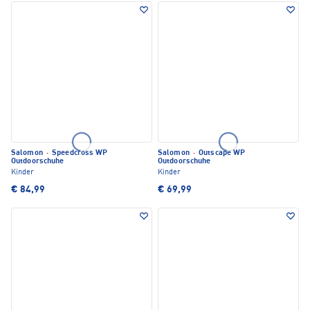
Salomon
·
Speedcross WP
Salomon
·
Outscape WP
Outdoorschuhe
Outdoorschuhe
Kinder
Kinder
€ 84,99
€ 69,99