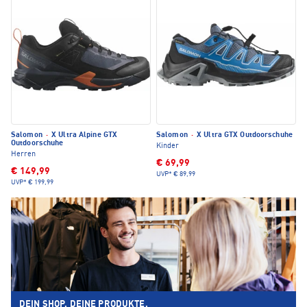
Salomon
·
X Ultra Alpine GTX
Salomon
·
X Ultra GTX Outdoorschuhe
Outdoorschuhe
Kinder
Herren
€ 69,99
€ 149,99
UVP*
€ 89,99
UVP*
€ 199,99
DEIN SHOP. DEINE PRODUKTE.