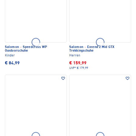
Salomon
·
Speedcross WP
Salomon
·
Extend 2 Mid GTX
Outdoorschuhe
Trekkingschuhe
Kinder
Herren
€ 84,99
€ 159,99
UVP*
€ 179,99