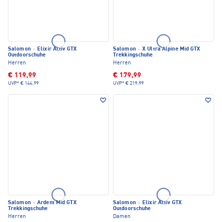
Salomon
·
Elixir Activ GTX
Salomon
·
X Ultra Alpine Mid GTX
Outdoorschuhe
Trekkingschuhe
Herren
Herren
€ 119,99
€ 179,99
UVP*
€ 144,99
UVP*
€ 219,99
Salomon
·
Ardent Mid GTX
Salomon
·
Elixir Activ GTX
Trekkingschuhe
Outdoorschuhe
Herren
Damen