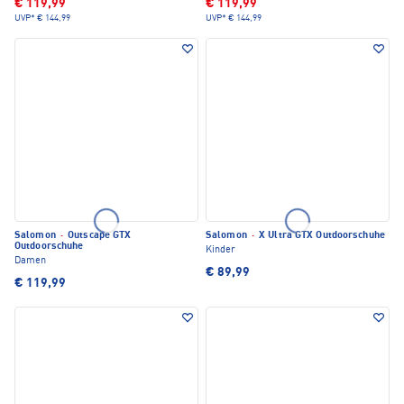
€ 119,99
€ 119,99
UVP*
€ 144,99
UVP*
€ 144,99
Salomon
·
Outscape GTX
Salomon
·
X Ultra GTX Outdoorschuhe
Outdoorschuhe
Kinder
Damen
€ 89,99
€ 119,99