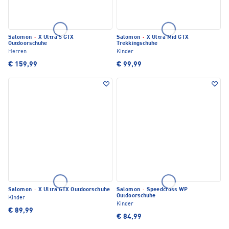
Salomon
·
X Ultra 5 GTX
Salomon
·
X Ultra Mid GTX
Outdoorschuhe
Trekkingschuhe
Herren
Kinder
€ 159,99
€ 99,99
Salomon
·
X Ultra GTX Outdoorschuhe
Salomon
·
Speedcross WP
Outdoorschuhe
Kinder
Kinder
€ 89,99
€ 84,99