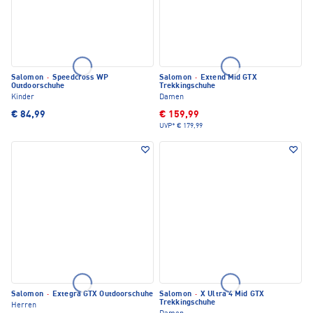
Salomon
·
Speedcross WP
Salomon
·
Extend Mid GTX
Outdoorschuhe
Trekkingschuhe
Kinder
Damen
€ 84,99
€ 159,99
UVP*
€ 179,99
Salomon
·
Extegra GTX Outdoorschuhe
Salomon
·
X Ultra 4 Mid GTX
Trekkingschuhe
Herren