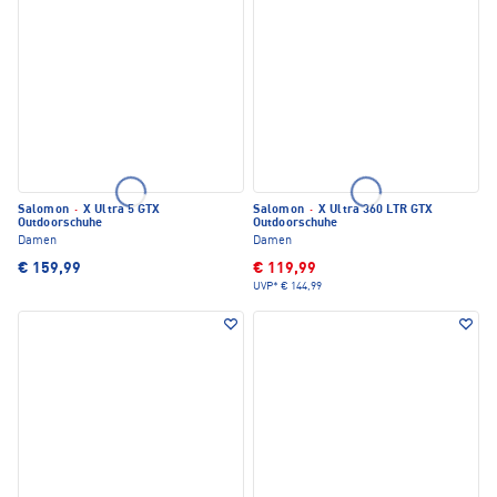
Salomon
·
X Ultra 5 GTX
Salomon
·
X Ultra 360 LTR GTX
Outdoorschuhe
Outdoorschuhe
Damen
Damen
€ 159,99
€ 119,99
UVP*
€ 144,99