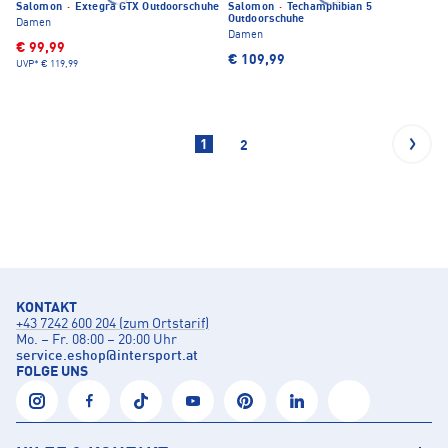
Salomon
·
Extegra GTX Outdoorschuhe
Salomon
·
Techamphibian 5
Outdoorschuhe
Damen
Damen
€ 99,99
€ 109,99
UVP*
€ 119,99
1
2
KONTAKT
+43 7242 600 204 (zum Ortstarif)
Mo. – Fr. 08:00 – 20:00 Uhr
service.eshop
@
intersport.at
FOLGE UNS