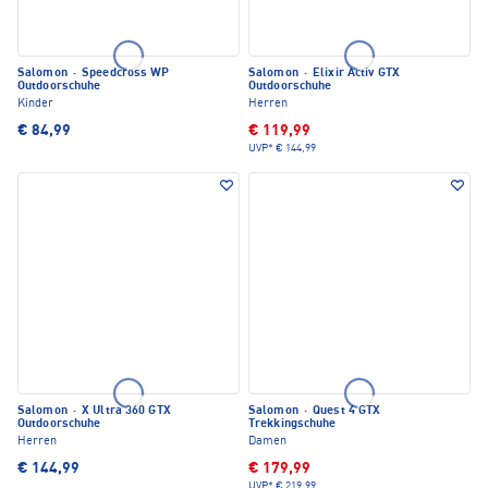
Salomon
·
Speedcross WP
Salomon
·
Elixir Activ GTX
Outdoorschuhe
Outdoorschuhe
Kinder
Herren
€ 84,99
€ 119,99
UVP*
€ 144,99
Salomon
·
X Ultra 360 GTX
Salomon
·
Quest 4 GTX
Outdoorschuhe
Trekkingschuhe
Herren
Damen
€ 144,99
€ 179,99
UVP*
€ 219,99