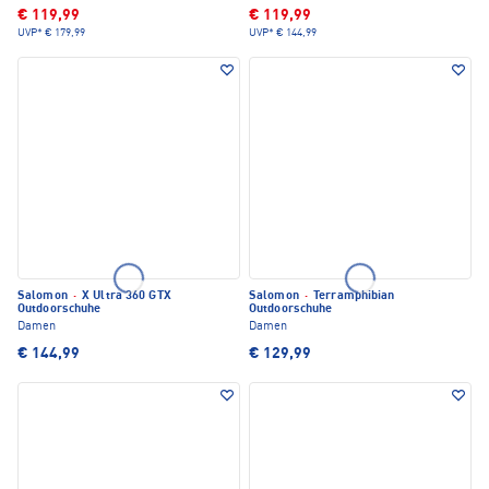
€ 119,99
€ 119,99
UVP*
€ 179,99
UVP*
€ 144,99
Salomon
·
X Ultra 360 GTX
Salomon
·
Terramphibian
Outdoorschuhe
Outdoorschuhe
Damen
Damen
€ 144,99
€ 129,99