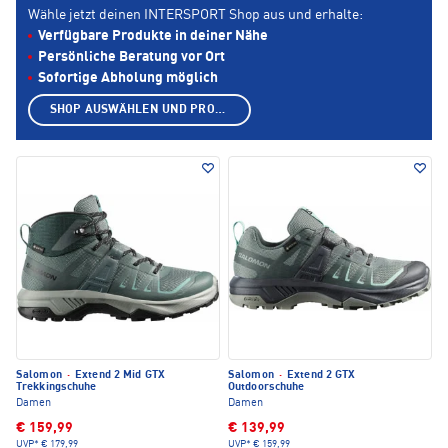
Wähle jetzt deinen INTERSPORT Shop aus und erhalte:
Verfügbare Produkte in deiner Nähe
Persönliche Beratung vor Ort
Sofortige Abholung möglich
SHOP AUSWÄHLEN UND PRODUKTE ANZEIGEN
Salomon
·
Extend 2 Mid GTX
Salomon
·
Extend 2 GTX
Trekkingschuhe
Outdoorschuhe
Damen
Damen
€ 159,99
€ 139,99
UVP*
€ 179,99
UVP*
€ 159,99