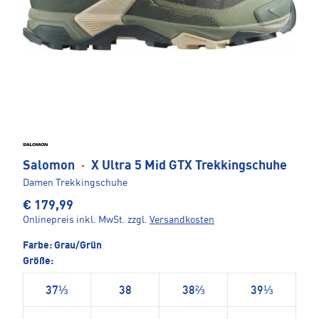
Salomon
·
X Ultra 5 Mid GTX Trekkingschuhe
Damen Trekkingschuhe
€ 179,99
Onlinepreis inkl. MwSt.
zzgl.
Versandkosten
Farbe:
Grau/Grün
Größe:
37⅓
38
38⅔
39⅓