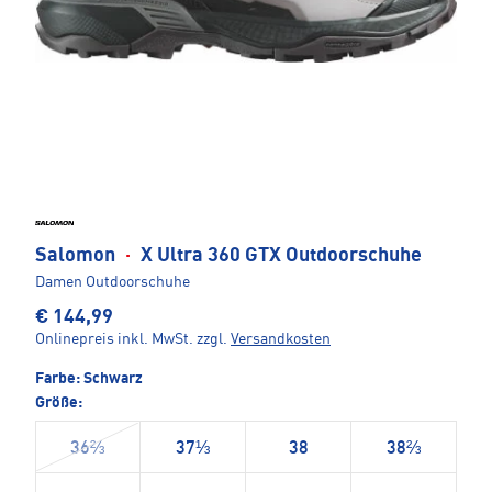
Salomon
·
X Ultra 360 GTX Outdoorschuhe
Damen Outdoorschuhe
€ 144,99
Onlinepreis inkl. MwSt.
zzgl.
Versandkosten
Farbe:
Schwarz
Größe:
36⅔
37⅓
38
38⅔