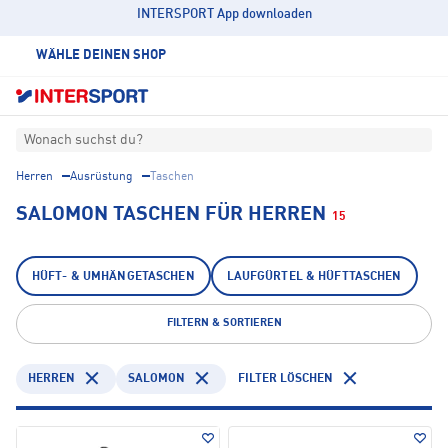
INTERSPORT App downloaden
WÄHLE DEINEN SHOP
Wonach suchst du?
Herren
Ausrüstung
Taschen
SALOMON TASCHEN FÜR HERREN
15
HÜFT- & UMHÄNGETASCHEN
LAUFGÜRTEL & HÜFTTASCHEN
FILTERN & SORTIEREN
HERREN
SALOMON
FILTER LÖSCHEN