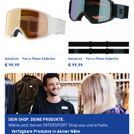
Salomon
·
Force Photo Skibrille
Salomon
·
Force Photo Skibrille
€ 99,99
€ 99,99
DEIN SHOP. DEINE PRODUKTE.
Wähle jetzt deinen INTERSPORT Shop aus und erhalte:
Verfügbare Produkte in deiner Nähe