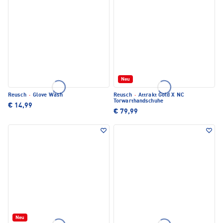
Neu
Reusch
·
Glove Wash
Reusch
·
Attrakt Gold X NC
Torwarthandschuhe
€ 14,99
€ 79,99
Neu