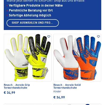
Wähle jetzt deinen INTERSPORT Shop aus und erhalte:
Verfügbare Produkte in deiner Nähe
Persönliche Beratung vor Ort
Sofortige Abholung möglich
SHOP AUSWÄHLEN UND PRODUKTE ANZEIGEN
Reusch
·
Attrakt Grip
Reusch
·
Attrakt Solid
Torwarthandschuhe
Torwarthandschuhe
Kinder
€ 34,99
€ 34,99