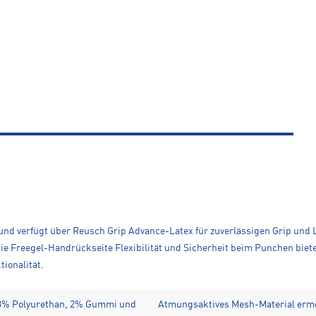
nd verfügt über Reusch Grip Advance-Latex für zuverlässigen Grip und L
ie Freegel-Handrückseite Flexibilität und Sicherheit beim Punchen biet
ionalität.
x, 3% Polyurethan, 2% Gummi und
Atmungsaktives Mesh-Material ermög