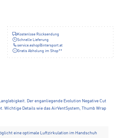
Kostenlose Rücksendung
Schnelle Lieferung
service.eshop
@
intersport.at
Gratis Abholung im Shop**
anglebigkeit. Der enganliegende Evolution Negative Cut
et. Wichtige Details wie das AirVentSystem, Thumb Wrap
licht eine optimale Luftzirkulation im Handschuh