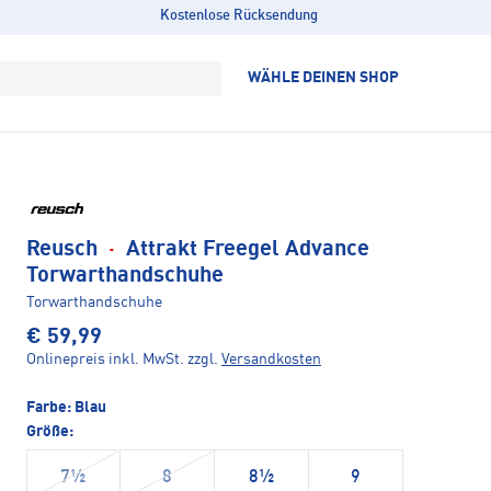
Kostenlose Rücksendung
WÄHLE DEINEN SHOP
Reusch
·
Attrakt Freegel Advance
Torwarthandschuhe
Torwarthandschuhe
€ 59,99
Onlinepreis inkl. MwSt.
zzgl.
Versandkosten
Farbe:
Blau
Größe:
7½
8
8½
9