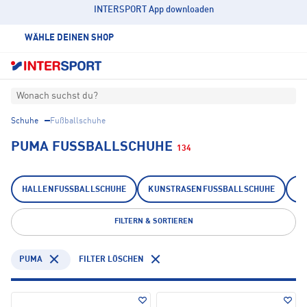
INTERSPORT App downloaden
WÄHLE DEINEN SHOP
Wonach suchst du?
Schuhe
Fußballschuhe
PUMA FUSSBALLSCHUHE
134
HALLENFUSSBALLSCHUHE
KUNSTRASENFUSSBALLSCHUHE
N
FILTERN & SORTIEREN
PUMA
FILTER LÖSCHEN