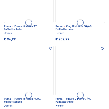
Puma
·
Future 8 Match TT
Puma
·
King Ultimate FG/AG
Fußballschuhe
Fußballschuhe
Unisex
Herren
€ 94,99
€ 209,99
Puma
·
Future 8 Match FG/AG
Puma
·
Future 7 Play FG/AG
Fußballschuhe
Fußballschuhe
Damen
Herren