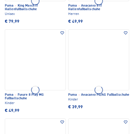
Puma
·
King Match IT
Puma
·
Attacanto II IT
Hallenfußballschuhe
Hallenfußballschuhe
Unisex
Herren
€ 79,99
€ 49,99
Puma
·
Future 8 Play MG
Puma
·
Attacanto FG/AG Fußballschuhe
Fußballschuhe
Kinder
Kinder
€ 39,99
€ 49,99