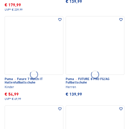
€ 139,99
€ 179,99
UVP*
€ 239,99
Puma
·
Future 7 Match IT
Puma
·
FUTURE 8 PRO FG/AG
Hallenfußballschuhe
Fußballschuhe
Kinder
Herren
€ 54,99
€ 139,99
UVP*
€ 69,99