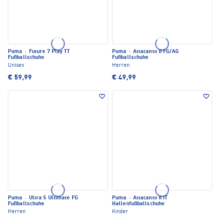
Puma
·
Future 7 Play TT
Puma
·
Attacanto II FG/AG
Fußballschuhe
Fußballschuhe
Unisex
Herren
€ 59,99
€ 49,99
Puma
·
Ultra 5 Ultimate FG
Puma
·
Attacanto II IT
Fußballschuhe
Hallenfußballschuhe
Herren
Kinder