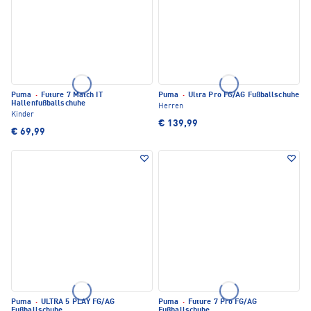
Puma
·
Future 7 Match IT
Puma
·
Ultra Pro FG/AG Fußballschuhe
Hallenfußballschuhe
Herren
Kinder
€ 139,99
€ 69,99
Puma
·
ULTRA 5 PLAY FG/AG
Puma
·
Future 7 Pro FG/AG
Fußballschuhe
Fußballschuhe