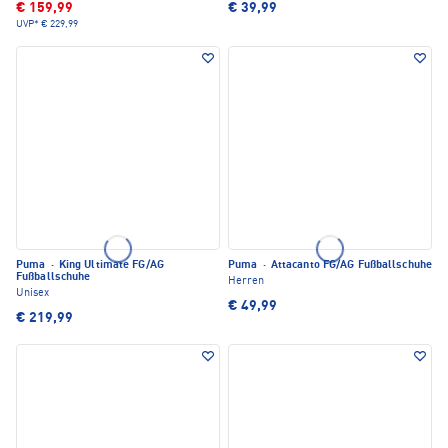
€ 159,99
€ 39,99
UVP*
€ 229,99
Puma
·
King Ultimate FG/AG
Puma
·
Attacanto FG/AG Fußballschuhe
Fußballschuhe
Herren
Unisex
€ 49,99
€ 219,99