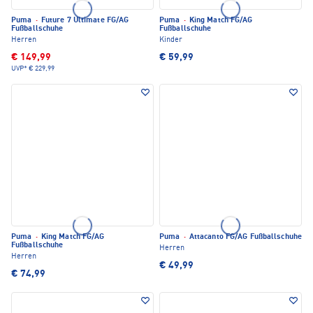
Puma
·
Future 7 Ultimate FG/AG
Puma
·
King Match FG/AG
Fußballschuhe
Fußballschuhe
Herren
Kinder
€ 149,99
€ 59,99
UVP*
€ 229,99
Puma
·
King Match FG/AG
Puma
·
Attacanto FG/AG Fußballschuhe
Fußballschuhe
Herren
Herren
€ 49,99
€ 74,99