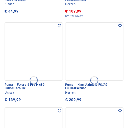
Kinder
Herren
€ 44,99
€ 109,99
UVP*
€ 139,99
Puma
·
Future 8 Pro MxSG
Puma
·
King Ultimate FG/AG
Fußballschuhe
Fußballschuhe
Unisex
Herren
€ 139,99
€ 209,99