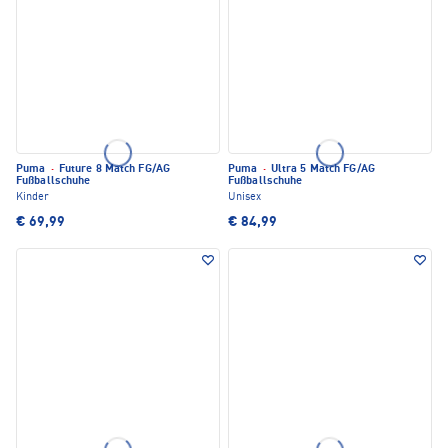
Puma
·
Future 8 Match FG/AG
Puma
·
Ultra 5 Match FG/AG
Fußballschuhe
Fußballschuhe
Kinder
Unisex
€ 69,99
€ 84,99