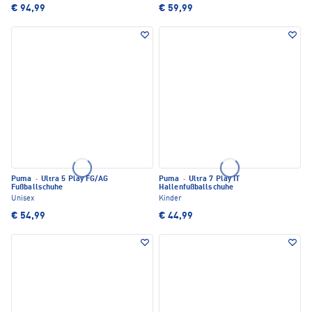
€ 94,99
€ 59,99
Puma
·
Ultra 5 Play FG/AG
Puma
·
Ultra 7 Play IT
Fußballschuhe
Hallenfußballschuhe
Unisex
Kinder
€ 54,99
€ 44,99