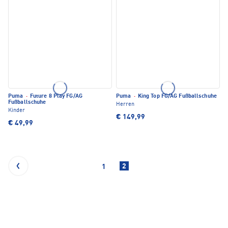
Puma
·
Future 8 Play FG/AG
Puma
·
King Top FG/AG Fußballschuhe
Fußballschuhe
Herren
Kinder
€ 149,99
€ 49,99
2
1