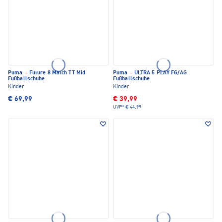
Puma
·
Future 8 Match TT Mid
Puma
·
ULTRA 5 PLAY FG/AG
Fußballschuhe
Fußballschuhe
Kinder
Kinder
€ 69,99
€ 39,99
UVP*
€ 44,99