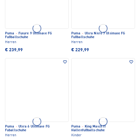
Puma
·
Future 9 Ultimate FG
Puma
·
Ultra Nitro 7 Ultimate FG
Fußballschuhe
Fußballschuhe
Herren
Herren
€ 239,99
€ 229,99
Puma
·
Ultra 6 Ultimate FG
Puma
·
King Match IT
Fuballschuhe
Hallenfußballschuhe
Herren
Kinder