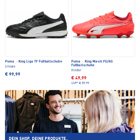
Puma
·
King Liga TF Fußballschuhe
Puma
·
King Match FG/AG
Fußballschuhe
Unisex
Kinder
€ 99,99
€ 49,99
UVP*
€ 59,99
DEIN SHOP. DEINE PRODUKTE.