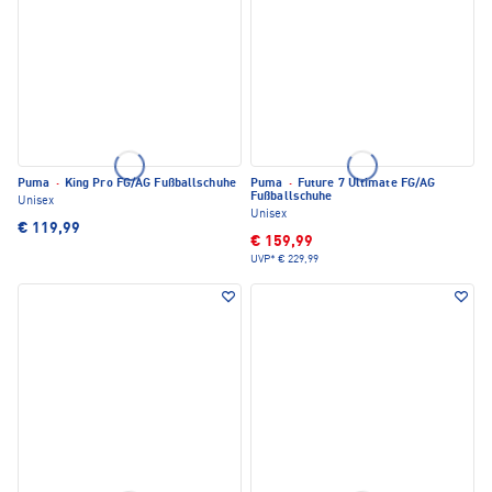
Puma
·
King Pro FG/AG Fußballschuhe
Puma
·
Future 7 Ultimate FG/AG
Fußballschuhe
Unisex
Unisex
€ 119,99
€ 159,99
UVP*
€ 229,99