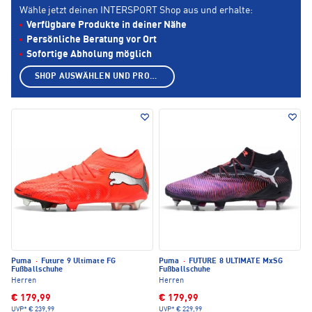
Wähle jetzt deinen INTERSPORT Shop aus und erhalte:
Verfügbare Produkte in deiner Nähe
Persönliche Beratung vor Ort
Sofortige Abholung möglich
SHOP AUSWÄHLEN UND PRODUKTE ANZEIGEN
Puma
·
Future 9 Ultimate FG
Puma
·
FUTURE 8 ULTIMATE MxSG
Fußballschuhe
Fußballschuhe
Herren
Herren
€ 179,99
€ 179,99
UVP*
€ 239,99
UVP*
€ 229,99