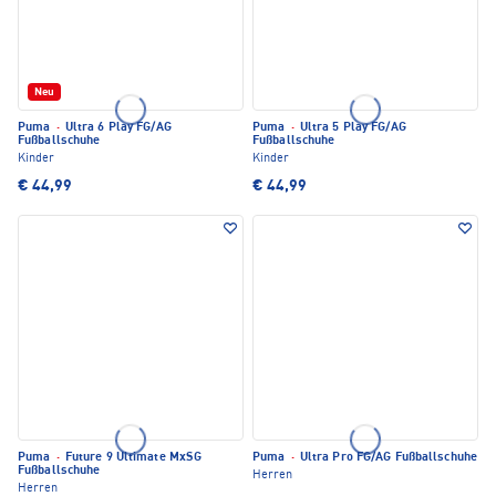
Neu
Puma
·
Ultra 6 Play FG/AG
Puma
·
Ultra 5 Play FG/AG
Fußballschuhe
Fußballschuhe
Kinder
Kinder
€ 44,99
€ 44,99
Puma
·
Future 9 Ultimate MxSG
Puma
·
Ultra Pro FG/AG Fußballschuhe
Fußballschuhe
Herren
Herren