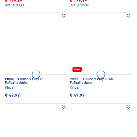
€ 179,99
€ 179,99
UVP*
€ 229,99
UVP*
€ 219,99
Neu
Puma
·
Future 9 Play TF
Puma
·
Future 9 Play FG/AG
Fußballschuhe
Fußballschuhe
Kinder
Kinder
€ 49,99
€ 49,99