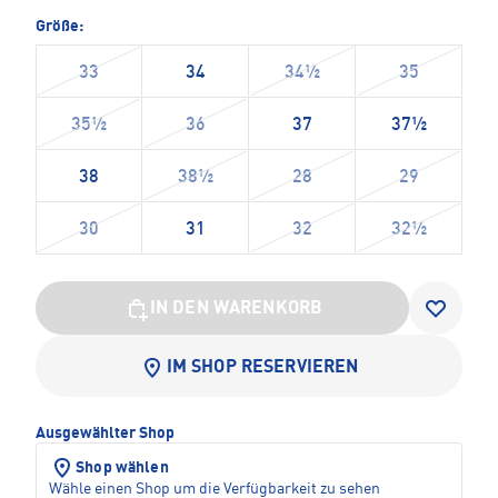
Größe:
33
34
34½
35
35½
36
37
37½
38
38½
28
29
30
31
32
32½
IN DEN WARENKORB
IM SHOP RESERVIEREN
Ausgewählter Shop
Shop wählen
Wähle einen Shop um die Verfügbarkeit zu sehen