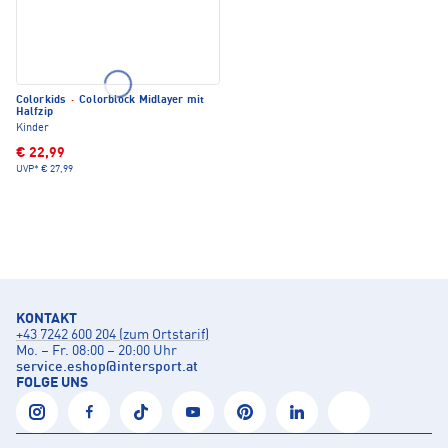
Colorkids
·
Colorblock Midlayer mit
Halfzip
Kinder
€ 22,99
UVP*
€ 27,99
KONTAKT
+43 7242 600 204 (zum Ortstarif)
Mo. – Fr. 08:00 – 20:00 Uhr
service.eshop
@
intersport.at
FOLGE UNS