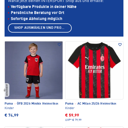
Wähle jetzt deinen INTERSPORT Shop aus und erhalte:
Verfügbare Produkte in deiner Nähe
Persönliche Beratung vor Ort
Sofortige Abholung möglich
SHOP AUSWÄHLEN UND PRODUKTE ANZEIGEN
T
KI
-
G
E
N
E
RI
E
R
Puma
·
ÖFB 2026 Minikit Heimtrikot
Puma
·
AC Milan 25/26 Heimtrikot
Kinder
Kinder
€ 74,99
€ 59,99
UVP*
€ 79,99