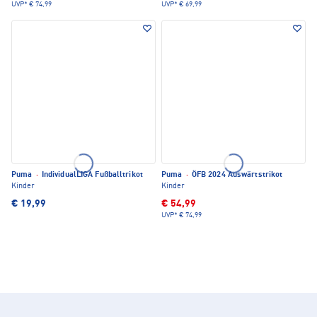
UVP*
€ 74,99
UVP*
€ 69,99
Puma
·
IndividualLIGA Fußballtrikot
Puma
·
ÖFB 2024 Auswärtstrikot
Kinder
Kinder
€ 19,99
€ 54,99
UVP*
€ 74,99