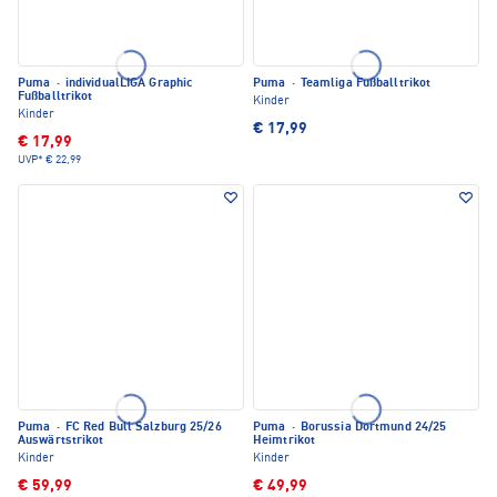
Puma
·
individualLIGA Graphic
Puma
·
Teamliga Fußballtrikot
Fußballtrikot
Kinder
Kinder
€ 17,99
€ 17,99
UVP*
€ 22,99
Puma
·
FC Red Bull Salzburg 25/26
Puma
·
Borussia Dortmund 24/25
Auswärtstrikot
Heimtrikot
Kinder
Kinder
€ 59,99
€ 49,99