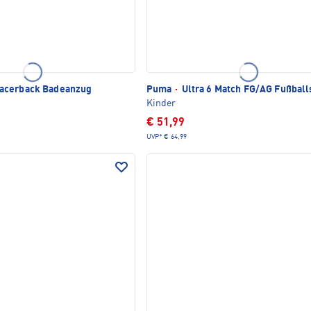
acerback Badeanzug
Puma
·
Ultra 6 Match FG/AG Fußbal
Kinder
€ 51,99
UVP*
€ 64,99