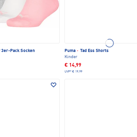
 3er-Pack Socken
Puma
·
Tad Ess Shorts
Kinder
€ 14,99
UVP*
€ 19,99