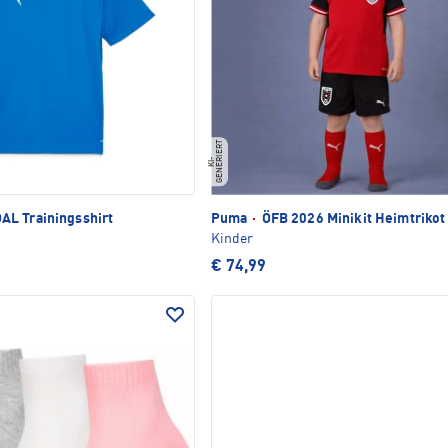
T
K
I
-
G
E
N
E
R
I
E
R
L Trainingsshirt
Puma
·
ÖFB 2026 Minikit Heimtrikot
Kinder
€ 74,99