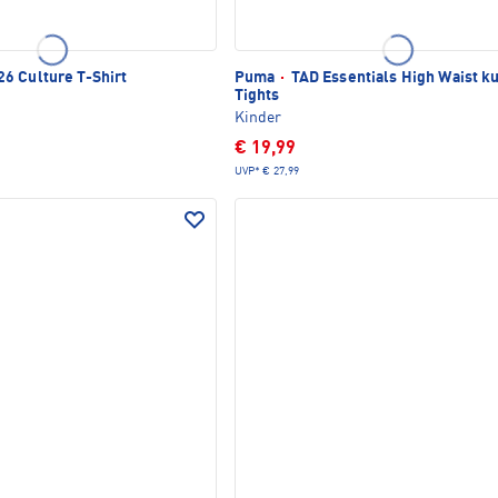
6 Culture T-Shirt
Puma
·
TAD Essentials High Waist k
Tights
Kinder
€ 19,99
UVP*
€ 27,99