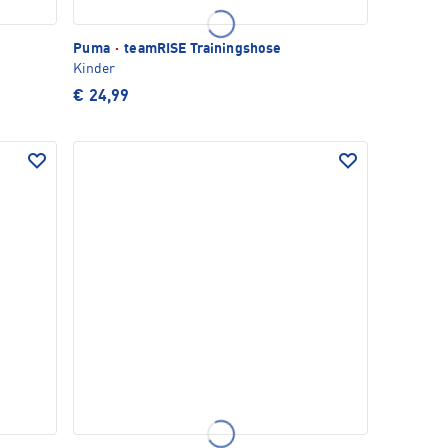
Puma
·
teamRISE Trainingshose
Kinder
€ 24,99