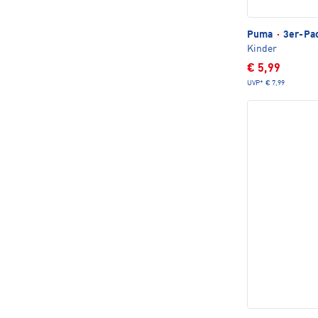
Puma
·
3er-Pa
Kinder
€ 5,99
UVP*
€ 7,99