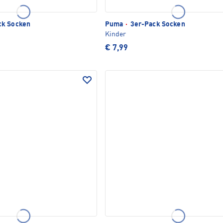
ck Socken
Puma
·
3er-Pack Socken
Kinder
€ 7,99