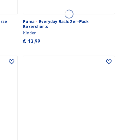
urze
Puma
·
Everyday Basic 2er-Pack
Boxershorts
Kinder
€ 13,99