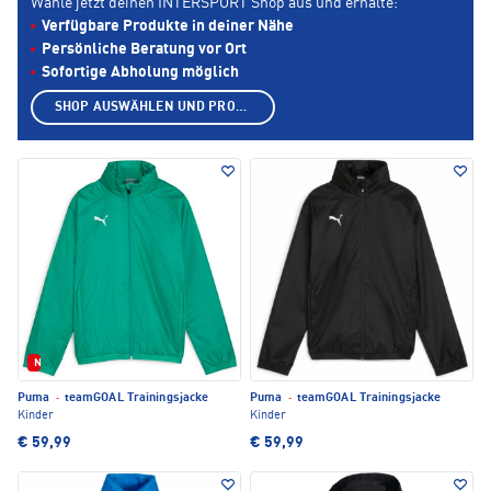
Wähle jetzt deinen INTERSPORT Shop aus und erhalte:
Verfügbare Produkte in deiner Nähe
Persönliche Beratung vor Ort
Sofortige Abholung möglich
SHOP AUSWÄHLEN UND PRODUKTE ANZEIGEN
Neu
Puma
·
teamGOAL Trainingsjacke
Puma
·
teamGOAL Trainingsjacke
Kinder
Kinder
€ 59,99
€ 59,99