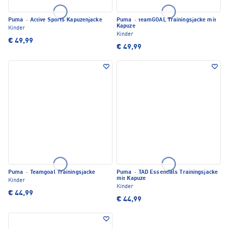
Puma
·
Active Sports Kapuzenjacke
Puma
·
teamGOAL Trainingsjacke mit
Kapuze
Kinder
Kinder
€ 49,99
€ 49,99
Puma
·
Teamgoal Trainingsjacke
Puma
·
TAD Essentials Trainingsjacke
mit Kapuze
Kinder
Kinder
€ 44,99
€ 44,99