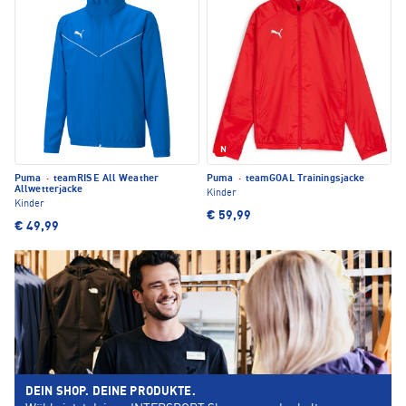
Neu
Puma
·
teamRISE All Weather
Puma
·
teamGOAL Trainingsjacke
Allwetterjacke
Kinder
Kinder
€ 59,99
€ 49,99
DEIN SHOP. DEINE PRODUKTE.