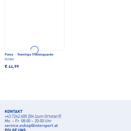
Puma
·
Teamliga Trainingsjacke
Kinder
€ 44,99
KONTAKT
+43 7242 600 204 (zum Ortstarif)
Mo. – Fr. 08:00 – 20:00 Uhr
service.eshop
@
intersport.at
FOLGE UNS