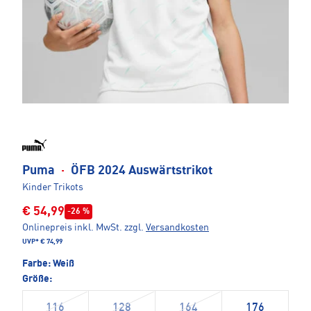
Puma
·
ÖFB 2024 Auswärtstrikot
Kinder Trikots
€ 54,99
-26 %
Onlinepreis inkl. MwSt.
zzgl.
Versandkosten
UVP*
€ 74,99
Farbe:
Weiß
Größe:
116
128
164
176