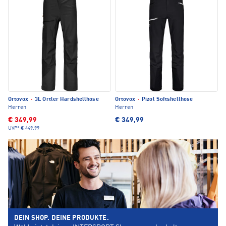
Ortovox
·
3L Ortler Hardshellhose
Ortovox
·
Pizol Softshellhose
Herren
Herren
€ 349,99
€ 349,99
UVP*
€ 449,99
DEIN SHOP. DEINE PRODUKTE.