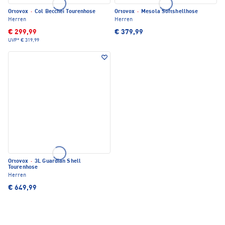
Ortovox
·
Col Becchei Tourenhose
Ortovox
·
Mesola Softshellhose
Herren
Herren
€ 299,99
€ 379,99
UVP*
€ 319,99
Ortovox
·
3L Guardian Shell
Tourenhose
Herren
€ 649,99