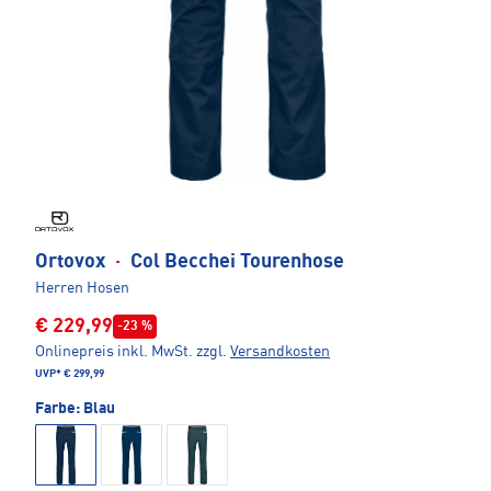
Ortovox
·
Col Becchei Tourenhose
Herren Hosen
€ 229,99
-23 %
Onlinepreis inkl. MwSt.
zzgl.
Versandkosten
UVP*
€ 299,99
Farbe:
Blau