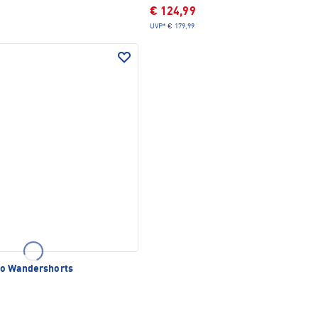
€ 124,99
UVP*
€ 179,99
o Wandershorts