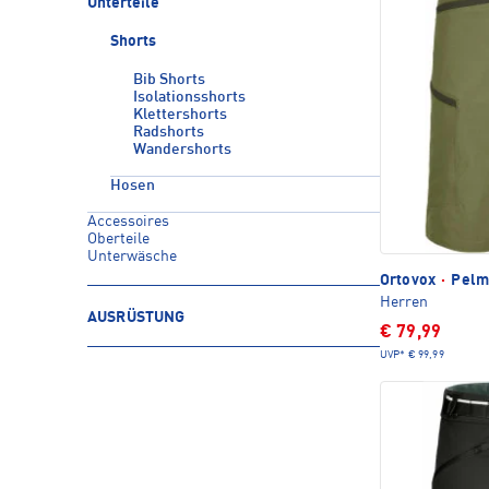
Unterteile
Shorts
Bib Shorts
Isolationsshorts
Klettershorts
Radshorts
Wandershorts
Hosen
Accessoires
Oberteile
Unterwäsche
Ortovox
·
Pelm
Herren
AUSRÜSTUNG
€ 79,99
UVP*
€ 99,99