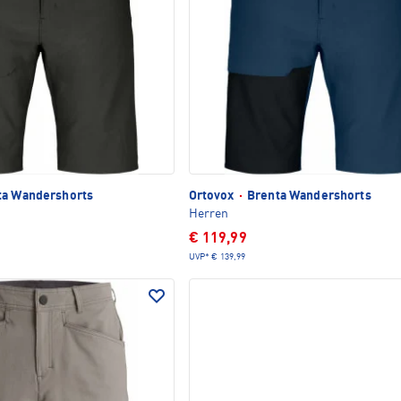
a Wandershorts
Ortovox
·
Brenta Wandershorts
Herren
€ 119,99
UVP*
€ 139,99