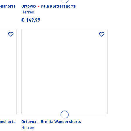
onshorts
Ortovox
·
Pala Klettershorts
Herren
€ 149,99
onshorts
Ortovox
·
Brenta Wandershorts
Herren