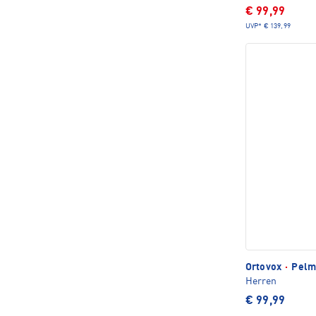
€ 99,99
UVP*
€ 139,99
Ortovox
·
Pelm
Herren
€ 99,99