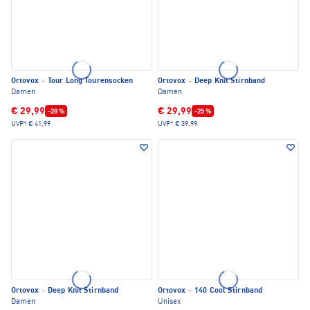
Ortovox
·
Tour Long Tourensocken
Ortovox
·
Deep Knit Stirnband
Damen
Damen
€ 29,99
€ 29,99
-28 %
-25 %
UVP*
€ 41,99
UVP*
€ 39,99
Ortovox
·
Deep Knit Stirnband
Ortovox
·
140 Cool Stirnband
Damen
Unisex