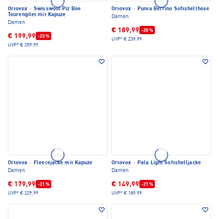
Ortovox
·
Swisswool Piz Boe
Ortovox
·
Punta Berrino Softshellhose
Tourengilet mit Kapuze
Damen
Damen
€ 189,99
-20 %
€ 199,99
-23 %
UVP*
€ 239,99
UVP*
€ 259,99
Ortovox
·
Fleecejacke mit Kapuze
Ortovox
·
Pala Light Softshelljacke
Damen
Damen
€ 179,99
€ 149,99
-21 %
-21 %
UVP*
€ 229,99
UVP*
€ 189,99