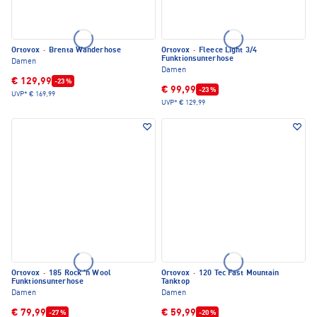
Ortovox
·
Brenta Wanderhose
Ortovox
·
Fleece Light 3/4
Funktionsunterhose
Damen
Damen
€ 129,99
-23 %
€ 99,99
-23 %
UVP*
€ 169,99
UVP*
€ 129,99
Ortovox
·
185 Rock 'n Wool
Ortovox
·
120 Tec Fast Mountain
Funktionsunterhose
Tanktop
Damen
Damen
€ 79,99
€ 59,99
-27 %
-20 %