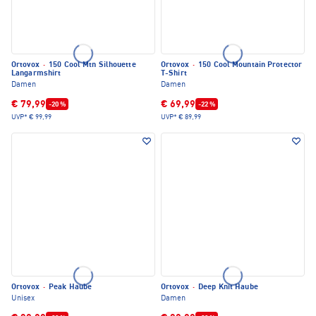
Ortovox
·
150 Cool Mtn Silhouette
Ortovox
·
150 Cool Mountain Protector
Langarmshirt
T-Shirt
Damen
Damen
€ 79,99
€ 69,99
-20 %
-22 %
UVP*
€ 99,99
UVP*
€ 89,99
Ortovox
·
Peak Haube
Ortovox
·
Deep Knit Haube
Unisex
Damen