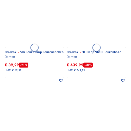
Ortovox
·
Ski Tour Comp Tourensocken
Ortovox
·
3L Deep Shell Tourenhose
Damen
Damen
€ 39,99
€ 439,99
-20 %
-20 %
UVP*
€ 49,99
UVP*
€ 549,99