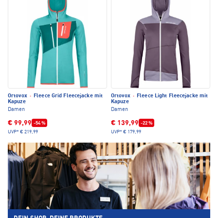
Ortovox
·
Fleece Grid Fleecejacke mit
Ortovox
·
Fleece Light Fleecejacke mit
Kapuze
Kapuze
Damen
Damen
€ 99,99
€ 139,99
-54 %
-22 %
UVP*
€ 219,99
UVP*
€ 179,99