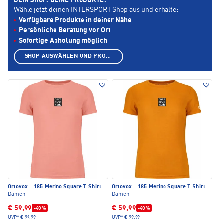
DEIN SHOP. DEINE PRODUKTE.
Wähle jetzt deinen INTERSPORT Shop aus und erhalte:
Verfügbare Produkte in deiner Nähe
Persönliche Beratung vor Ort
Sofortige Abholung möglich
SHOP AUSWÄHLEN UND PRODUKTE ANZEIGEN
Ortovox
·
185 Merino Square T-Shirt
Ortovox
·
185 Merino Square T-Shirt
Damen
Damen
€ 59,99
€ 59,99
-40 %
-40 %
UVP*
€ 99,99
UVP*
€ 99,99