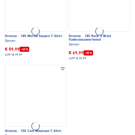
Ortovox
·
185 Merino Square T-Shirt
Ortovox
·
185 Rock 'n Wool
Funktionsunterhemd
Damen
Damen
€ 59,99
-40 %
€ 69,99
-30 %
UVP*
€ 99,99
UVP*
€ 99,99
Ortovox
·
150 Cool Mountain T-Shirt