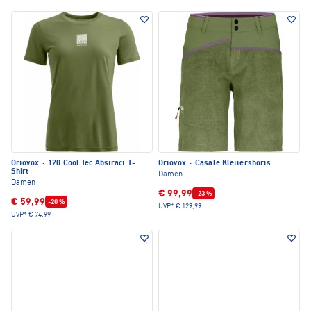
Ortovox
·
120 Cool Tec Abstract T-
Ortovox
·
Casale Klettershorts
Shirt
Damen
Damen
€ 99,99
-23 %
€ 59,99
-20 %
UVP*
€ 129,99
UVP*
€ 74,99