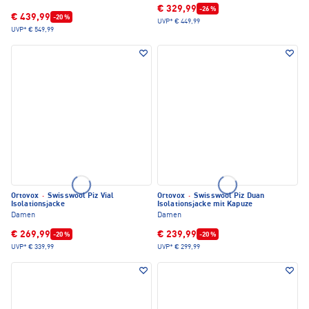
€ 329,99
-26 %
€ 439,99
-20 %
UVP*
€ 449,99
UVP*
€ 549,99
Ortovox
·
Swisswool Piz Vial
Ortovox
·
Swisswool Piz Duan
Isolationsjacke
Isolationsjacke mit Kapuze
Damen
Damen
€ 269,99
€ 239,99
-20 %
-20 %
UVP*
€ 339,99
UVP*
€ 299,99