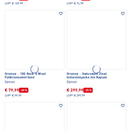
UVP*
€ 109,99
UVP*
€ 74,99
Ortovox
·
185 Rock 'n Wool
Ortovox
·
Swisswool Zinal
Funktionsunterhose
Isolationsjacke mit Kapuze
Damen
Damen
€ 79,99
€ 299,99
-20 %
-25 %
UVP*
€ 99,99
UVP*
€ 399,99