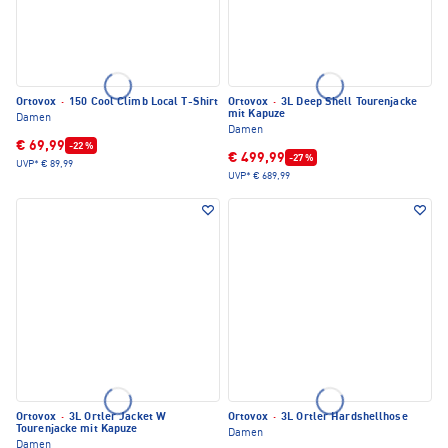
Ortovox
·
150 Cool Climb Local T-Shirt
Ortovox
·
3L Deep Shell Tourenjacke
mit Kapuze
Damen
Damen
€ 69,99
-22 %
€ 499,99
-27 %
UVP*
€ 89,99
UVP*
€ 689,99
Ortovox
·
3L Ortler Jacket W
Ortovox
·
3L Ortler Hardshellhose
Tourenjacke mit Kapuze
Damen
Damen