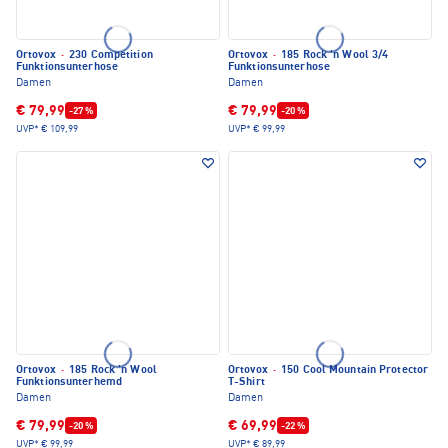
Ortovox
·
230 Competition
Ortovox
·
185 Rock 'n Wool 3/4
Funktionsunterhose
Funktionsunterhose
Damen
Damen
€ 79,99
€ 79,99
-27 %
-20 %
UVP*
€ 109,99
UVP*
€ 99,99
Ortovox
·
185 Rock 'n Wool
Ortovox
·
150 Cool Mountain Protector
Funktionsunterhemd
T-Shirt
Damen
Damen
€ 79,99
€ 69,99
-20 %
-22 %
UVP*
€ 99,99
UVP*
€ 89,99