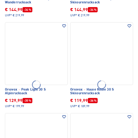
Wanderrucksack
Skitourenrucksack
€ 144,99
€ 144,99
-34 %
-34 %
UVP*
€ 219,99
UVP*
€ 219,99
Ortovox
·
Peak Light 30 S
Ortovox
·
Haute Route 30 S
Alpinrucksack
Skitourenrucksack
€ 129,99
€ 119,99
-35 %
-36 %
UVP*
€ 199,99
UVP*
€ 189,99