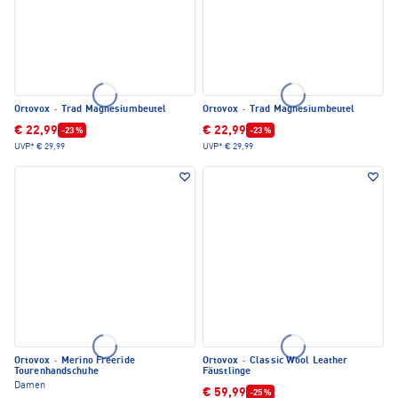
Ortovox
·
Trad Magnesiumbeutel
Ortovox
·
Trad Magnesiumbeutel
€ 22,99
€ 22,99
-23 %
-23 %
UVP*
€ 29,99
UVP*
€ 29,99
Ortovox
·
Merino Freeride
Ortovox
·
Classic Wool Leather
Tourenhandschuhe
Fäustlinge
Damen
€ 59,99
-25 %