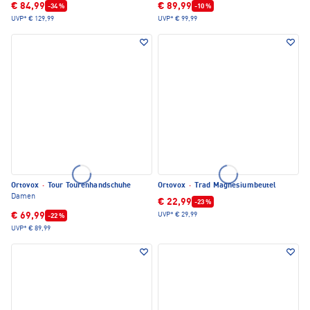
€ 84,99
€ 89,99
-34 %
-10 %
UVP*
€ 129,99
UVP*
€ 99,99
Ortovox
·
Tour Tourenhandschuhe
Ortovox
·
Trad Magnesiumbeutel
Damen
€ 22,99
-23 %
€ 69,99
UVP*
€ 29,99
-22 %
UVP*
€ 89,99