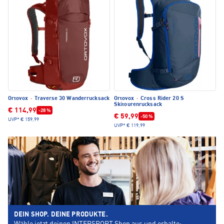
Ortovox
·
Traverse 30 Wanderrucksack
Ortovox
·
Cross Rider 20 S
Skitourenrucksack
€ 114,99
-28 %
€ 59,99
-50 %
UVP*
€ 159,99
UVP*
€ 119,99
DEIN SHOP. DEINE PRODUKTE.