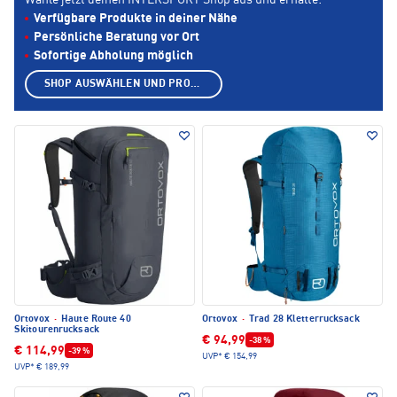
Wähle jetzt deinen INTERSPORT Shop aus und erhalte:
Verfügbare Produkte in deiner Nähe
Persönliche Beratung vor Ort
Sofortige Abholung möglich
SHOP AUSWÄHLEN UND PRODUKTE ANZEIGEN
Ortovox
·
Haute Route 40
Ortovox
·
Trad 28 Kletterrucksack
Skitourenrucksack
€ 94,99
-38 %
€ 114,99
-39 %
UVP*
€ 154,99
UVP*
€ 189,99