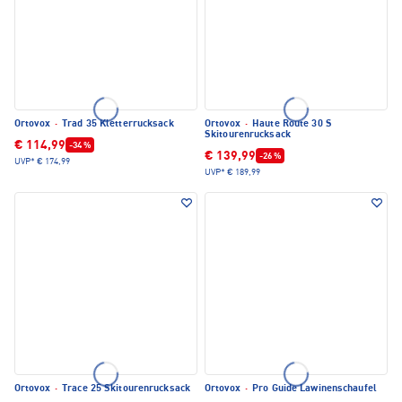
Ortovox
·
Trad 35 Kletterrucksack
Ortovox
·
Haute Route 30 S
Skitourenrucksack
€ 114,99
-34 %
€ 139,99
-26 %
UVP*
€ 174,99
UVP*
€ 189,99
Ortovox
·
Trace 25 Skitourenrucksack
Ortovox
·
Pro Guide Lawinenschaufel