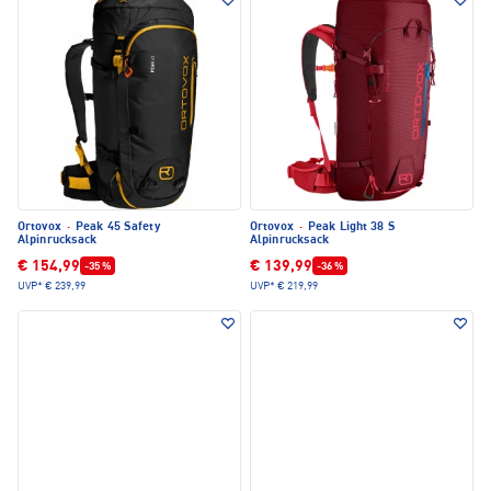
Ortovox
·
Peak 45 Safety
Ortovox
·
Peak Light 38 S
Alpinrucksack
Alpinrucksack
€ 154,99
€ 139,99
-35 %
-36 %
UVP*
€ 239,99
UVP*
€ 219,99