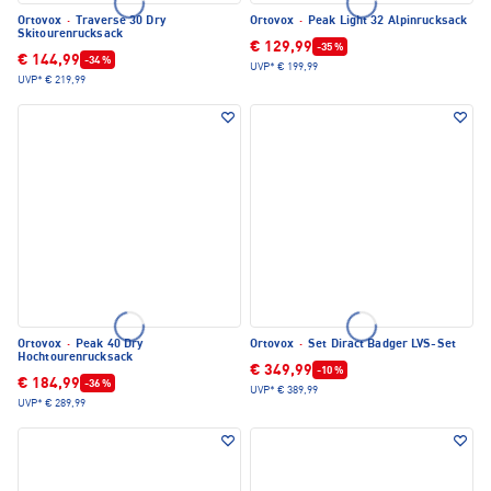
Ortovox
·
Traverse 30 Dry
Ortovox
·
Peak Light 32 Alpinrucksack
Skitourenrucksack
€ 129,99
-35 %
€ 144,99
-34 %
UVP*
€ 199,99
UVP*
€ 219,99
Ortovox
·
Peak 40 Dry
Ortovox
·
Set Diract Badger LVS-Set
Hochtourenrucksack
€ 349,99
-10 %
€ 184,99
-36 %
UVP*
€ 389,99
UVP*
€ 289,99