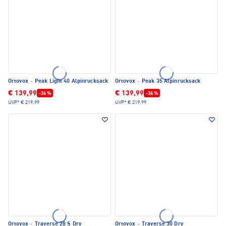
Ortovox
·
Peak Light 40 Alpinrucksack
Ortovox
·
Peak 35 Alpinrucksack
€ 139,99
€ 139,99
-36 %
-36 %
UVP*
€ 219,99
UVP*
€ 219,99
Ortovox
·
Traverse 28 S Dry
Ortovox
·
Traverse 30 Dry