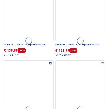
Ortovox
·
Peak 35 Alpinrucksack
Ortovox
·
Peak 32 S Alpinrucksack
€ 139,99
€ 139,99
-36 %
-36 %
UVP*
€ 219,99
UVP*
€ 219,99