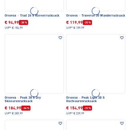
Ortovox
·
Trad 26 S Kletterrucksack
Ortovox
·
Traverse 30 Wanderrucksack
€ 94,99
€ 119,99
-38 %
-25 %
UVP*
€ 154,99
UVP*
€ 159,99
Ortovox
·
Peak 38 S Dry
Ortovox
·
Peak Light 38 S
Skitourenrucksack
Hochtourenrucksack
€ 184,99
€ 154,99
-36 %
-35 %
UVP*
€ 289,99
UVP*
€ 239,99