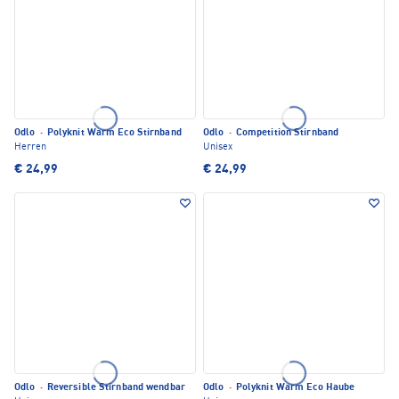
Odlo
·
Polyknit Warm Eco Stirnband
Odlo
·
Competition Stirnband
Herren
Unisex
€ 24,99
€ 24,99
Odlo
·
Reversible Stirnband wendbar
Odlo
·
Polyknit Warm Eco Haube