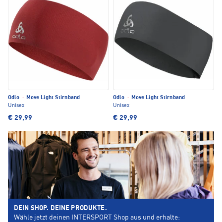
Odlo
·
Move Light Stirnband
Odlo
·
Move Light Stirnband
Unisex
Unisex
€ 29,99
€ 29,99
DEIN SHOP. DEINE PRODUKTE.
Wähle jetzt deinen INTERSPORT Shop aus und erhalte: