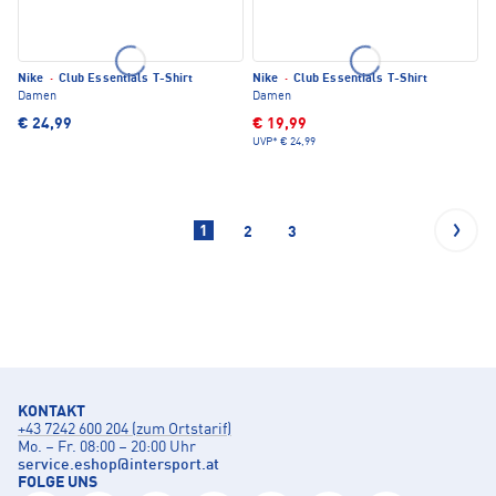
Nike
·
Club Essentials T-Shirt
Nike
·
Club Essentials T-Shirt
Damen
Damen
€ 24,99
€ 19,99
UVP*
€ 24,99
1
2
3
KONTAKT
+43 7242 600 204 (zum Ortstarif)
Mo. – Fr. 08:00 – 20:00 Uhr
service.eshop
@
intersport.at
FOLGE UNS