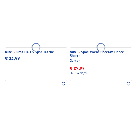
Nike
·
Brasilia XS Sporttasche
Nike
·
Sportswear Phoenix Fleece
Shorts
€ 34,99
Damen
€ 27,99
UVP*
€ 34,99