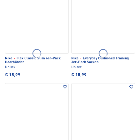
Nike
·
Flex Classic Slim 6er-Pack
Nike
·
Everyday Cushioned Training
Haarbänder
3er-Pack Socken
Unisex
Unisex
€ 15,99
€ 15,99