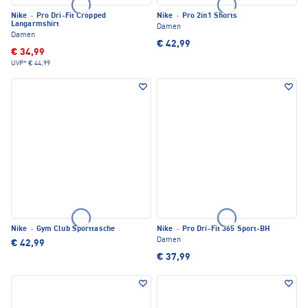
Nike
·
Pro Dri-Fit Cropped
Nike
·
Pro 2in1 Shorts
Langarmshirt
Damen
Damen
€ 42,99
€ 34,99
UVP*
€ 44,99
Nike
·
Gym Club Sporttasche
Nike
·
Pro Dri-Fit 365 Sport-BH
Damen
€ 42,99
€ 37,99