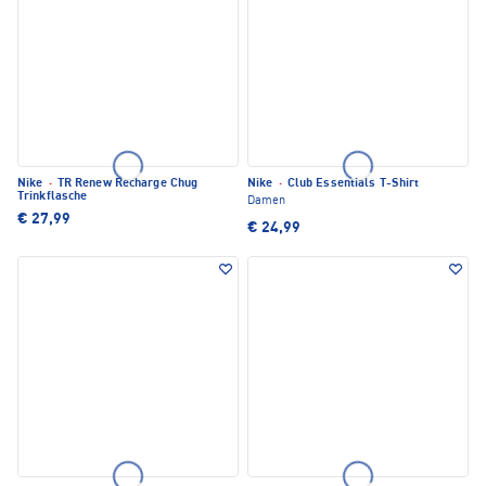
Nike
·
TR Renew Recharge Chug
Nike
·
Club Essentials T-Shirt
Trinkflasche
Damen
€ 27,99
€ 24,99