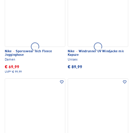
Nike
·
Sportswear Tech Fleece
Nike
·
Windrunner UV Windjacke mit
Jogginghose
Kapuze
Damen
Unisex
€ 69,99
€ 89,99
UVP*
€ 99,99