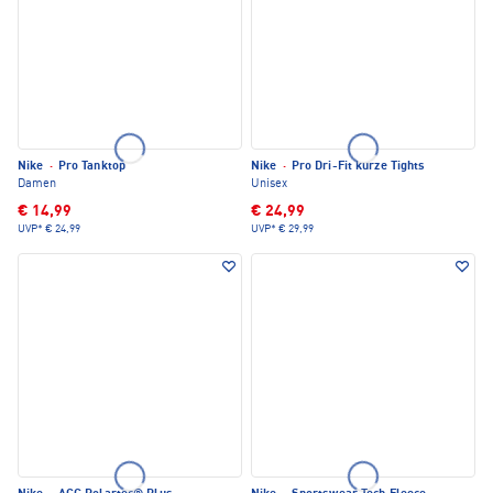
Nike
·
Pro Tanktop
Nike
·
Pro Dri-Fit kurze Tights
Damen
Unisex
€ 14,99
€ 24,99
UVP*
€ 24,99
UVP*
€ 29,99