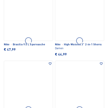
Nike
·
Brasilia 9.5 L Sporttasche
Nike
·
High-Waisted 3" 2-in-1 Shorts
Damen
€ 47,99
€ 44,99