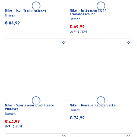
Nike
·
Icon Trainingsjacke
Nike
·
In-Season TR 14
Trainingsschuhe
Unisex
Damen
€ 84,99
€ 69,99
UVP*
€ 79,99
Nike
·
Sportswear Club Fleece
Nike
·
Reissue Kapuzenjacke
Pullover
Unisex
Damen
€ 74,99
€ 44,99
UVP*
€ 64,99