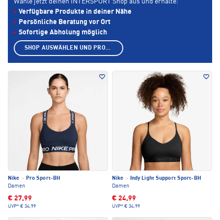
Wähle jetzt deinen INTERSPORT Shop aus und erhalte:
Verfügbare Produkte in deiner Nähe
Persönliche Beratung vor Ort
Sofortige Abholung möglich
SHOP AUSWÄHLEN UND PRODUKTE ANZEIGEN
Nike
·
Pro Sport-BH
Nike
·
Indy Light Support Sport-BH
Damen
Damen
€ 27,99
€ 24,99
UVP*
€ 34,99
UVP*
€ 34,99