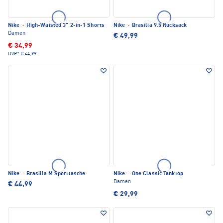
Nike
·
High-Waisted 3" 2-in-1 Shorts
Nike
·
Brasilia 9.5 Rucksack
Damen
€ 49,99
€ 34,99
UVP*
€ 44,99
Nike
·
Brasilia M Sporttasche
Nike
·
One Classic Tanktop
Damen
€ 44,99
€ 29,99