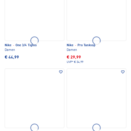
Nike
·
One 3/4 Tights
Nike
·
Pro Tanktop
Damen
Damen
€ 44,99
€ 29,99
UVP*
€ 34,99