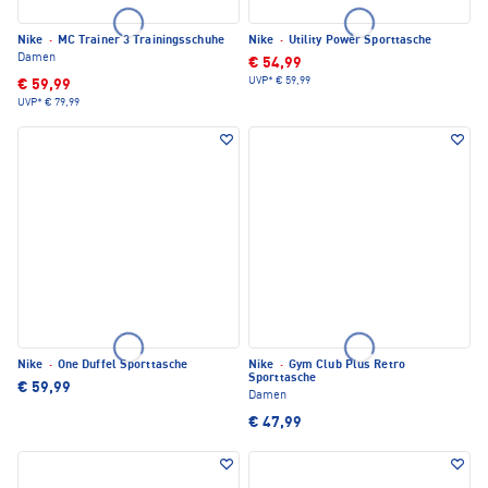
Nike
·
MC Trainer 3 Trainingsschuhe
Nike
·
Utility Power Sporttasche
Damen
€ 54,99
UVP*
€ 59,99
€ 59,99
UVP*
€ 79,99
Nike
·
One Duffel Sporttasche
Nike
·
Gym Club Plus Retro
Sporttasche
€ 59,99
Damen
€ 47,99