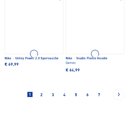
Nike
·
Utility Power 2.0 Sporttasche
Nike
·
Studio Fleece Hoodie
Damen
€ 69,99
€ 64,99
1
2
3
4
5
6
7