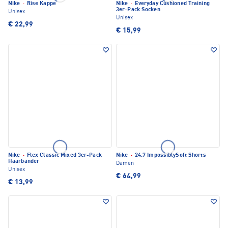
Nike
·
Rise Kappe
Nike
·
Everyday Cushioned Training
3er-Pack Socken
Unisex
Unisex
€ 22,99
€ 15,99
Nike
·
Flex Classic Mixed 3er-Pack
Nike
·
24.7 ImpossiblySoft Shorts
Haarbänder
Damen
Unisex
€ 64,99
€ 13,99