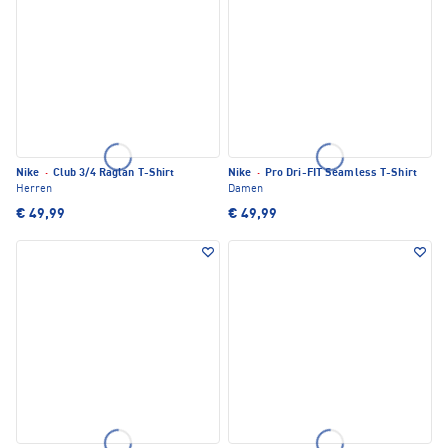
Nike
·
Club 3/4 Raglan T-Shirt
Nike
·
Pro Dri-FIT Seamless T-Shirt
Herren
Damen
€ 49,99
€ 49,99