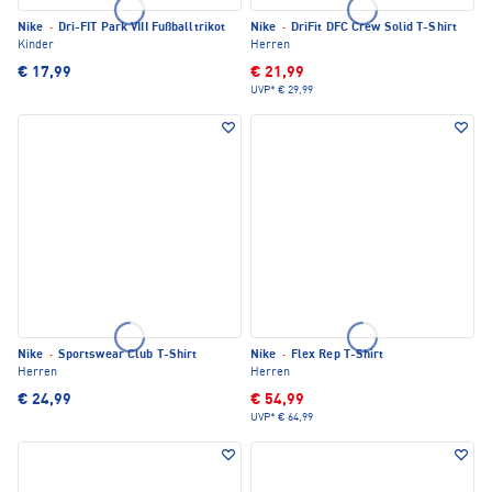
Nike
·
Dri-FIT Park VIII Fußballtrikot
Nike
·
DriFit DFC Crew Solid T-Shirt
Kinder
Herren
€ 17,99
€ 21,99
UVP*
€ 29,99
Nike
·
Sportswear Club T-Shirt
Nike
·
Flex Rep T-Shirt
Herren
Herren
€ 24,99
€ 54,99
UVP*
€ 64,99