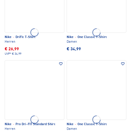
Nike
·
DriFit T-Shirt
Nike
·
One Classic T-Shirt
Herren
Damen
€ 26,99
€ 34,99
UVP*
€ 34,99
Nike
·
Pro Dri-FIT Standard Shirt
Nike
·
One Classic T-Shirt
Herren
Damen