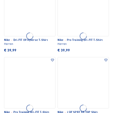
Nike
·
Dri-FIT UV Hyverse T-Shirt
Nike
·
Pro Training Dri-FIT T-Shirt
Herren
Herren
€ 39,99
€ 39,99
Nike
·
Pro Training Dri-FIT T-Shirt
Nike
·
J DF SPRT SS TOP Shirt