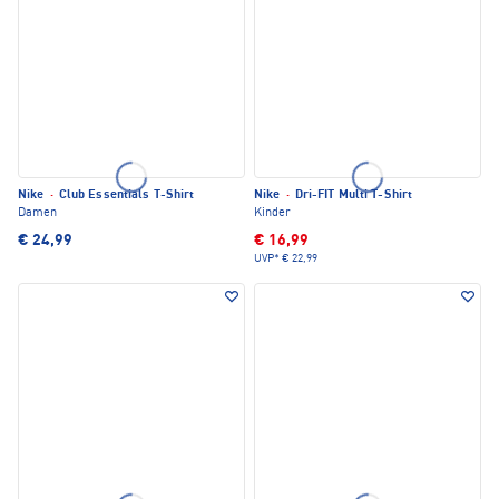
Nike
·
Club Essentials T-Shirt
Nike
·
Dri-FIT Multi T-Shirt
Damen
Kinder
€ 24,99
€ 16,99
UVP*
€ 22,99