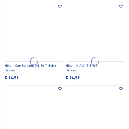
Nike
·
One Relaxed Dri-Fit T-Shirt
Nike
·
N.A.C. T-Shirt
Damen
Herren
€ 34,99
€ 34,99