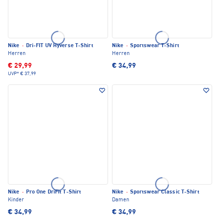
Nike
·
Dri-FIT UV Hyverse T-Shirt
Nike
·
Sportswear T-Shirt
Herren
Herren
€ 29,99
€ 34,99
UVP*
€ 37,99
Nike
·
Pro One DriFit T-Shirt
Nike
·
Sportswear Classic T-Shirt
Kinder
Damen
€ 34,99
€ 34,99