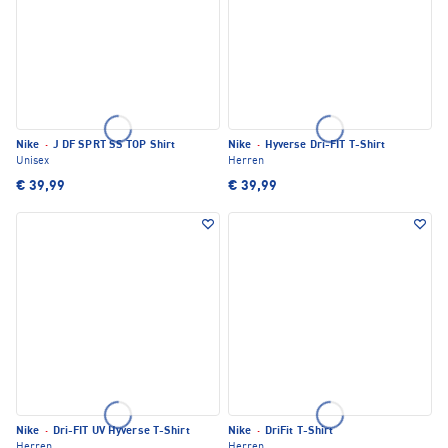
Nike
·
J DF SPRT SS TOP Shirt
Nike
·
Hyverse Dri-FIT T-Shirt
Unisex
Herren
€ 39,99
€ 39,99
Nike
·
Dri-FIT UV Hyverse T-Shirt
Nike
·
DriFit T-Shirt
Herren
Herren