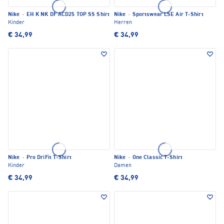
Nike
·
EH K NK DF ACD25 TOP SS Shirt
Nike
·
Sportswear LSE Air T-Shirt
Kinder
Herren
€ 34,99
€ 34,99
Nike
·
Pro DriFit T-Shirt
Nike
·
One Classic T-Shirt
Kinder
Damen
€ 34,99
€ 34,99