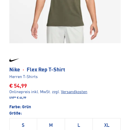
Nike
·
Flex Rep T-Shirt
Herren T-Shirts
€ 54,99
Onlinepreis inkl. MwSt.
zzgl.
Versandkosten
UVP*
€ 64,99
Farbe:
Grün
Größe:
S
M
L
XL