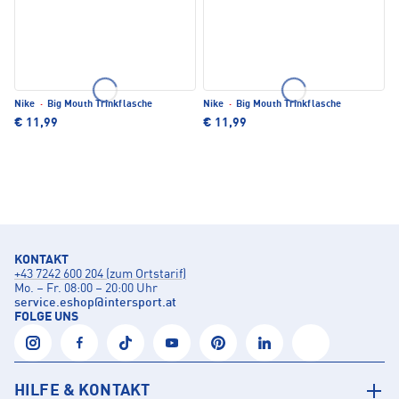
Nike
·
Big Mouth Trinkflasche
Nike
·
Big Mouth Trinkflasche
€ 11,99
€ 11,99
KONTAKT
+43 7242 600 204 (zum Ortstarif)
Mo. – Fr. 08:00 – 20:00 Uhr
service.eshop
@
intersport.at
FOLGE UNS
HILFE & KONTAKT