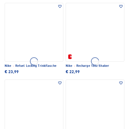
Neu
Nike
·
Refuel Locking Trinkflasche
Nike
·
Recharge 16oz Shaker
€ 23,99
€ 22,99