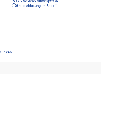
service.eshop
@
intersport.at
Gratis Abholung im Shop**
drücken.