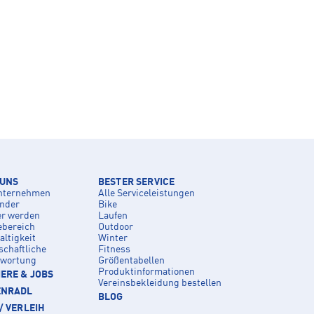
 UNS
BESTER SERVICE
nternehmen
Alle Serviceleistungen
inder
Bike
er werden
Laufen
ebereich
Outdoor
ltigkeit
Winter
schaftliche
Fitness
twortung
Größentabellen
Produktinformationen
ERE & JOBS
Vereinsbekleidung bestellen
ENRADL
BLOG
/ VERLEIH