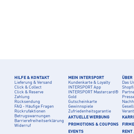
HILFE & KONTAKT
MEIN INTERSPORT
ÜBER
Lieferung & Versand
Kundenkarte & Loyalty
Das U
Click & Collect
INTERSPORT App
Shopf
Click & Reserve
INTERSPORT Mastercard®
Partn
Zahlung
Gold
Press
Rücksendung
Gutscheinkarte
Nachha
FAQ - Häufige Fragen
Gewinnspiele
Gesell
Rückrufaktionen
Zufriedenheitsgarantie
Veran
Betrugswarnungen
AKTUELLE WERBUNG
KARRI
Barrierefreiheitserklärung
PROMOTIONS & COUPONS
FIRM
Widerruf
EVENTS
RENT 