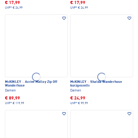
€ 17,99
€ 17,99
UVP*
€ 24,99
UVP*
€ 24,99
McKINLEY
·
Active Malloy Zip Off
McKINLEY
·
Shalda Wanderhose
Wanderhose
kurzgestellt
Damen
Damen
€ 89,99
€ 24,99
UVP*
€ 119,99
UVP*
€ 99,99