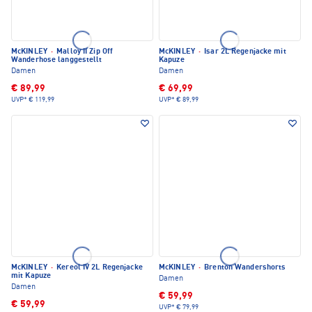
McKINLEY
·
Malloy II Zip Off
McKINLEY
·
Isar 2L Regenjacke mit
Wanderhose langgestellt
Kapuze
Damen
Damen
€ 89,99
€ 69,99
UVP*
€ 119,99
UVP*
€ 89,99
McKINLEY
·
Kereol IV 2L Regenjacke
McKINLEY
·
Brenton Wandershorts
mit Kapuze
Damen
Damen
€ 59,99
€ 59,99
UVP*
€ 79,99