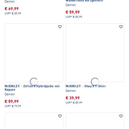
Wanderhose kurzgestellt
Damen
Damen
€ 69,99
€ 59,99
UVP*
€ 89,99
UVP*
€ 89,99
McKINLEY
·
Zellon II Hybridjacke mit
McKINLEY
·
Shay II T-Shirt
Kapuze
Damen
Damen
€ 39,99
€ 59,99
UVP*
€ 89,99
UVP*
€ 79,99