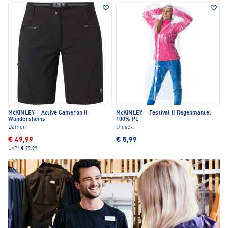
McKINLEY
·
Active Cameron II
McKINLEY
·
Festival II Regenmantel
Wandershorts
100% PE
Damen
Unisex
€ 49,99
€ 5,99
UVP*
€ 79,99