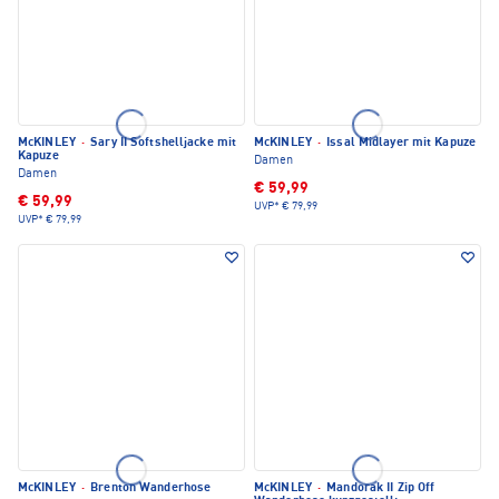
McKINLEY
·
Sary II Softshelljacke mit
McKINLEY
·
Issal Midlayer mit Kapuze
Kapuze
Damen
Damen
€ 59,99
€ 59,99
UVP*
€ 79,99
UVP*
€ 79,99
McKINLEY
·
Brenton Wanderhose
McKINLEY
·
Mandorak II Zip Off