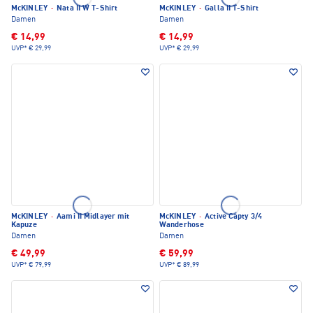
McKINLEY
·
Nata II W T-Shirt
McKINLEY
·
Galla II T-Shirt
Damen
Damen
€ 14,99
€ 14,99
UVP*
€ 29,99
UVP*
€ 29,99
McKINLEY
·
Aami II Midlayer mit
McKINLEY
·
Active Capty 3/4
Kapuze
Wanderhose
Damen
Damen
€ 49,99
€ 59,99
UVP*
€ 79,99
UVP*
€ 89,99