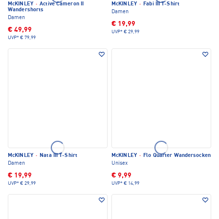
McKINLEY
·
Active Cameron II
McKINLEY
·
Fabi III T-Shirt
Wandershorts
Damen
Damen
€ 19,99
€ 49,99
UVP*
€ 29,99
UVP*
€ 79,99
McKINLEY
·
Nata III T-Shirt
McKINLEY
·
Flo Quarter Wandersocken
Damen
Unisex
€ 19,99
€ 9,99
UVP*
€ 29,99
UVP*
€ 14,99