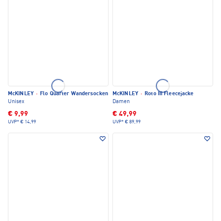
McKINLEY
·
Flo Quarter Wandersocken
McKINLEY
·
Roto III Fleecejacke
Unisex
Damen
€ 9,99
€ 49,99
UVP*
€ 14,99
UVP*
€ 89,99