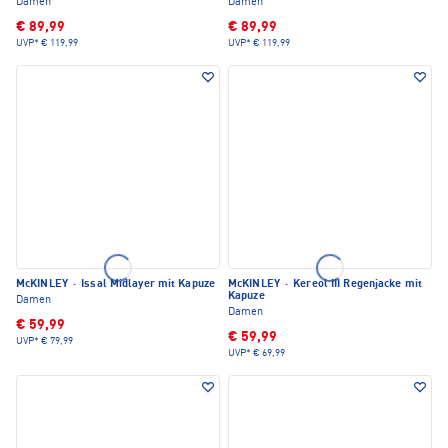
Damen
Damen
€ 89,99
€ 89,99
UVP*
€ 119,99
UVP*
€ 119,99
McKINLEY
·
Issal Midlayer mit Kapuze
McKINLEY
·
Kereol III Regenjacke mit
Kapuze
Damen
Damen
€ 59,99
€ 59,99
UVP*
€ 79,99
UVP*
€ 69,99