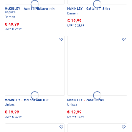
McKINLEY
·
Aami II Midlayer mit
McKINLEY
·
Galla III T-Shirt
Kapuze
Damen
Damen
€ 19,99
€ 49,99
UVP*
€ 29,99
UVP*
€ 79,99
McKINLEY
·
Meland AQB Hut
McKINLEY
·
Zane Gürtel
Unisex
Unisex
€ 19,99
€ 12,99
UVP*
€ 24,99
UVP*
€ 17,99