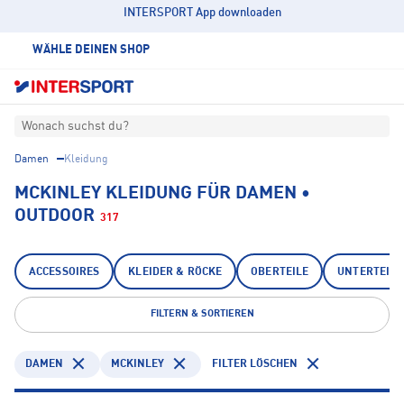
INTERSPORT App downloaden
WÄHLE DEINEN SHOP
Wonach suchst du?
Damen
Kleidung
MCKINLEY KLEIDUNG FÜR DAMEN •
OUTDOOR
317
ACCESSOIRES
KLEIDER & RÖCKE
OBERTEILE
UNTERTEILE
FILTERN & SORTIEREN
DAMEN
MCKINLEY
FILTER LÖSCHEN