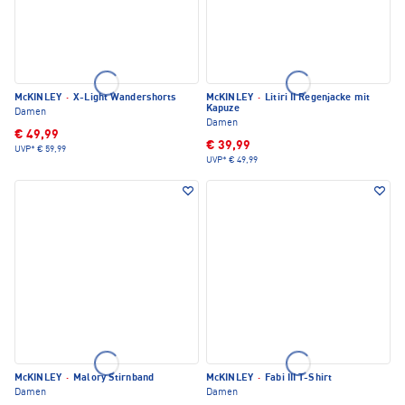
McKINLEY
·
X-Light Wandershorts
McKINLEY
·
Litiri II Regenjacke mit
Kapuze
Damen
Damen
€ 49,99
€ 39,99
UVP*
€ 59,99
UVP*
€ 49,99
McKINLEY
·
Malory Stirnband
McKINLEY
·
Fabi III T-Shirt
Damen
Damen