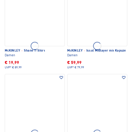
McKINLEY
·
Shane T-Shirt
McKINLEY
·
Issal Midlayer mit Kapuze
Damen
Damen
€ 19,99
€ 59,99
UVP*
€ 89,99
UVP*
€ 79,99