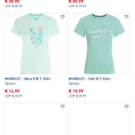
€ 39,99
€ 59,99
UVP*
€ 59,99
UVP*
€ 79,99
McKINLEY
·
Nata II W T-Shirt
McKINLEY
·
Fabi III T-Shirt
Damen
Damen
€ 14,99
€ 19,99
UVP*
€ 29,99
UVP*
€ 29,99