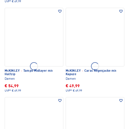
UVP*
€ 69,99
McKINLEY
·
Tampo Midlayer mit
McKINLEY
·
Carac Regenjacke mit
Halfzip
Kapuze
Damen
Damen
€ 54,99
€ 49,99
UVP*
€ 69,99
UVP*
€ 69,99