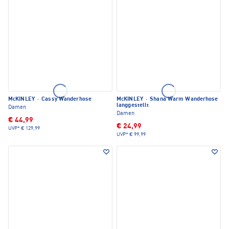
McKINLEY
·
Cassy Wanderhose
McKINLEY
·
Shana Warm Wanderhose
langgestellt
Damen
Damen
€ 44,99
€ 24,99
UVP*
€ 129,99
UVP*
€ 99,99