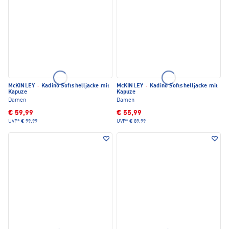
McKINLEY
·
Kadino Softshelljacke mit
McKINLEY
·
Kadino Softshelljacke mit
Kapuze
Kapuze
Damen
Damen
€ 59,99
€ 55,99
UVP*
€ 99,99
UVP*
€ 89,99