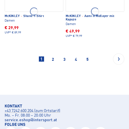
McKINLEY
·
Shane T-Shirt
McKINLEY
·
Aami II Midlayer mit
Kapuze
Damen
Damen
€ 29,99
€ 49,99
UVP*
€ 89,99
UVP*
€ 79,99
1
2
3
4
5
KONTAKT
+43 7242 600 204 (zum Ortstarif)
Mo. – Fr. 08:00 – 20:00 Uhr
service.eshop
@
intersport.at
FOLGE UNS