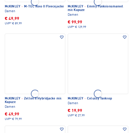
McKINLEY
·
M-TEC Roto II Fleecejacke
McKINLEY
·
Emmy Funktionsmantel
mit Kapuze
Damen
Damen
€ 49,99
€ 99,99
UVP*
€ 89,99
UVP*
€ 129,99
McKINLEY
·
Zellon II Hybridjacke mit
McKINLEY
·
Colussy Tanktop
Kapuze
Damen
Damen
€ 19,99
€ 49,99
UVP*
€ 27,99
UVP*
€ 79,99