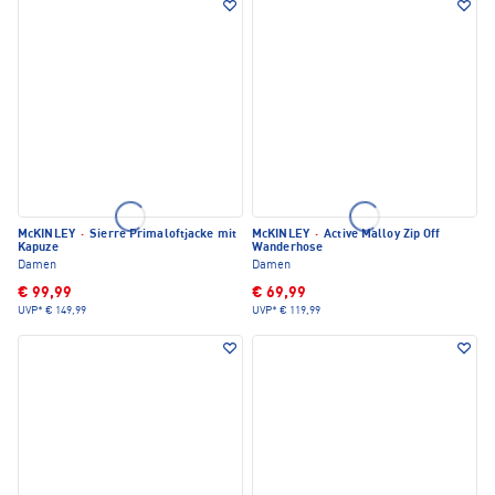
McKINLEY
·
Sierre Primaloftjacke mit
McKINLEY
·
Active Malloy Zip Off
Kapuze
Wanderhose
Damen
Damen
€ 99,99
€ 69,99
UVP*
€ 149,99
UVP*
€ 119,99