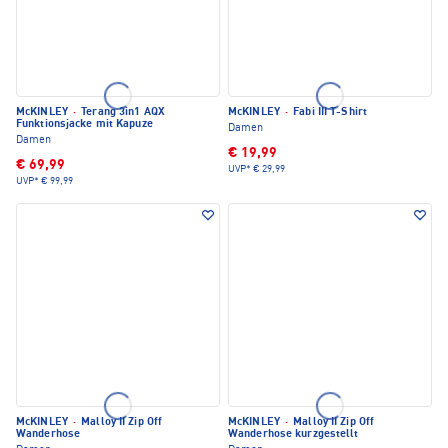
McKINLEY
·
Terang 3in1 AQX
McKINLEY
·
Fabi III T-Shirt
Funktionsjacke mit Kapuze
Damen
Damen
€ 19,99
€ 69,99
UVP*
€ 29,99
UVP*
€ 99,99
McKINLEY
·
Malloy II Zip Off
McKINLEY
·
Malloy II Zip Off
Wanderhose
Wanderhose kurzgestellt