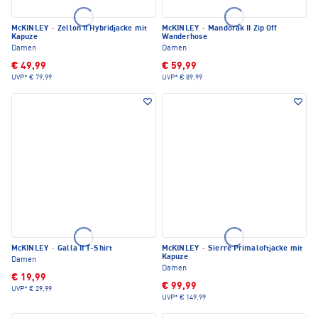
McKINLEY
·
Zellon II Hybridjacke mit
McKINLEY
·
Mandorak II Zip Off
Kapuze
Wanderhose
Damen
Damen
€ 49,99
€ 59,99
UVP*
€ 79,99
UVP*
€ 89,99
McKINLEY
·
Galla II T-Shirt
McKINLEY
·
Sierre Primaloftjacke mit
Kapuze
Damen
Damen
€ 19,99
€ 99,99
UVP*
€ 29,99
UVP*
€ 149,99