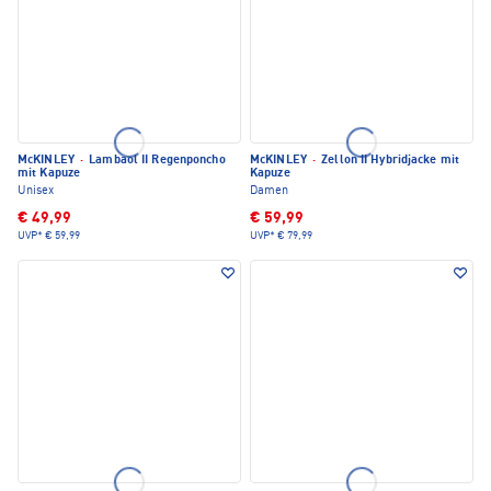
McKINLEY
·
Lambaol II Regenponcho
McKINLEY
·
Zellon II Hybridjacke mit
mit Kapuze
Kapuze
Unisex
Damen
€ 49,99
€ 59,99
UVP*
€ 59,99
UVP*
€ 79,99