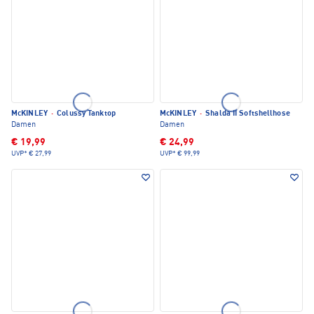
McKINLEY
·
Colussy Tanktop
McKINLEY
·
Shalda II Softshellhose
Damen
Damen
€ 19,99
€ 24,99
UVP*
€ 27,99
UVP*
€ 99,99