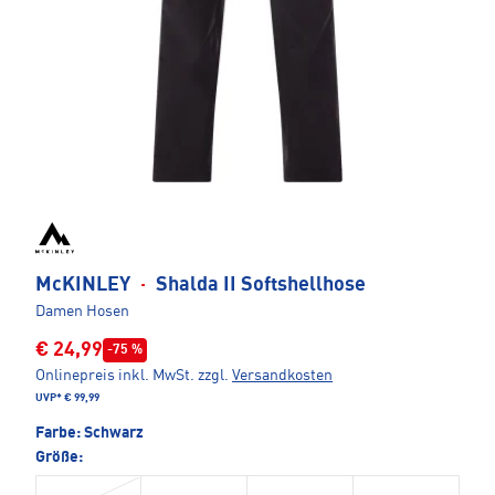
McKINLEY
·
Shalda II Softshellhose
Damen Hosen
€ 24,99
-75 %
Onlinepreis inkl. MwSt.
zzgl.
Versandkosten
UVP*
€ 99,99
Farbe:
Schwarz
Größe: