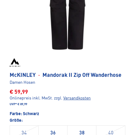
McKINLEY
·
Mandorak II Zip Off Wanderhose
Damen Hosen
€ 59,99
Onlinepreis inkl. MwSt.
zzgl.
Versandkosten
UVP*
€ 89,99
Farbe:
Schwarz
Größe:
34
36
38
40