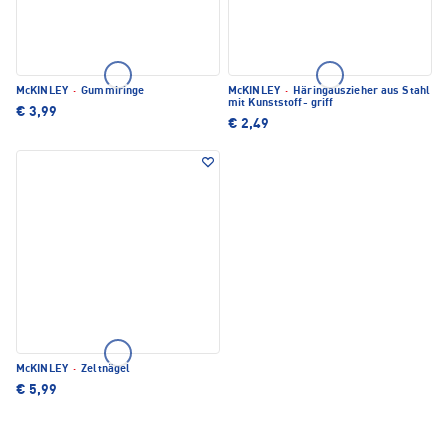
McKINLEY
·
Gummiringe
McKINLEY
·
Häringauszieher aus Stahl
mit Kunststoff- griff
€ 3,99
€ 2,49
McKINLEY
·
Zeltnägel
€ 5,99