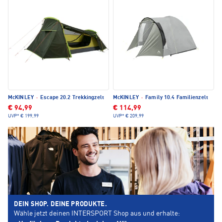
McKINLEY
·
Escape 20.2 Trekkingzelt
McKINLEY
·
Family 10.4 Familienzelt
€ 94,99
€ 114,99
UVP*
€ 199,99
UVP*
€ 209,99
DEIN SHOP. DEINE PRODUKTE.
Wähle jetzt deinen INTERSPORT Shop aus und erhalte: