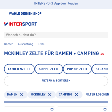
INTERSPORT App downloaden
WÄHLE DEINEN SHOP
Wonach suchst du?
Damen
Ausrüstung
Zelte
MCKINLEY ZELTE FÜR DAMEN • CAMPING
45
FAMILIENZELTE
KUPPELZELTE
POP-UP ZELTE
STRANDMU
FILTERN & SORTIEREN
DAMEN
MCKINLEY
CAMPING
FILTER LÖSCHEN