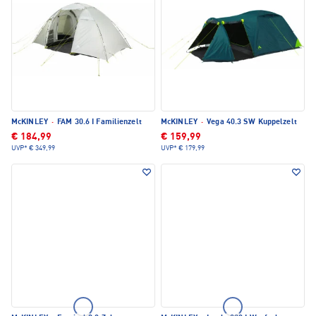
McKINLEY
·
FAM 30.6 I Familienzelt
McKINLEY
·
Vega 40.3 SW Kuppelzelt
€ 184,99
€ 159,99
UVP*
€ 349,99
UVP*
€ 179,99