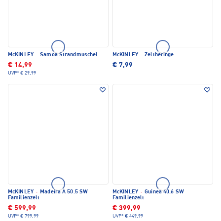
McKINLEY
·
Samoa Strandmuschel
McKINLEY
·
Zeltheringe
€ 14,99
€ 7,99
UVP*
€ 29,99
McKINLEY
·
Madeira A 50.5 SW
McKINLEY
·
Guinea 40.6 SW
Familienzelt
Familienzelt
€ 599,99
€ 399,99
UVP*
€ 799,99
UVP*
€ 449,99