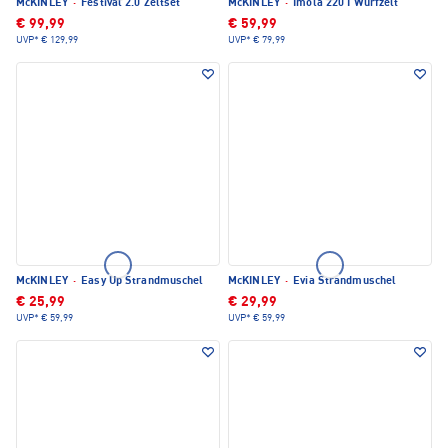
McKINLEY
·
Festival 2.0 Zeltset
McKINLEY
·
Imola 220 I Wurfzelt
€ 99,99
€ 59,99
UVP*
€ 129,99
UVP*
€ 79,99
McKINLEY
·
Easy Up Strandmuschel
McKINLEY
·
Evia Strandmuschel
€ 25,99
€ 29,99
UVP*
€ 59,99
UVP*
€ 59,99