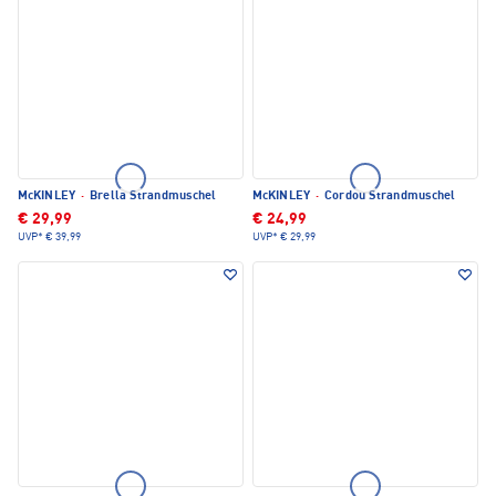
McKINLEY
·
Brella Strandmuschel
McKINLEY
·
Cordou Strandmuschel
€ 29,99
€ 24,99
UVP*
€ 39,99
UVP*
€ 29,99