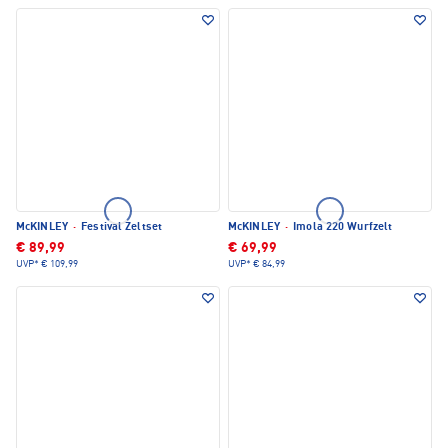
McKINLEY
·
Festival Zeltset
McKINLEY
·
Imola 220 Wurfzelt
€ 89,99
€ 69,99
UVP*
€ 109,99
UVP*
€ 84,99