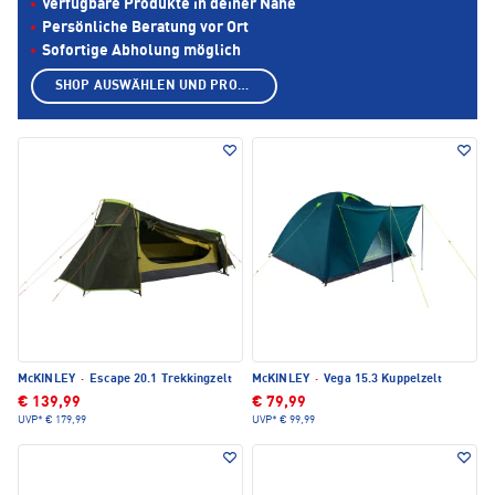
Verfügbare Produkte in deiner Nähe
Persönliche Beratung vor Ort
Sofortige Abholung möglich
SHOP AUSWÄHLEN UND PRODUKTE ANZEIGEN
McKINLEY
·
Escape 20.1 Trekkingzelt
McKINLEY
·
Vega 15.3 Kuppelzelt
€ 139,99
€ 79,99
UVP*
€ 179,99
UVP*
€ 99,99