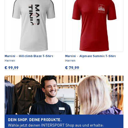
Martini
·
Hillclimb Blaze T-Shirt
Martini
·
Alpmate Summit T-Shirt
Herren
Herren
€ 99,99
€ 79,99
DEIN SHOP. DEINE PRODUKTE.
Wähle jetzt deinen INTERSPORT Shop aus und erhalte: