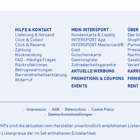
HILFE & KONTAKT
MEIN INTERSPORT
ÜBER
Lieferung & Versand
Kundenkarte & Loyalty
Das U
Click & Collect
INTERSPORT App
Shopf
Click & Reserve
INTERSPORT Mastercard®
Partn
Zahlung
Gold
Press
Rücksendung
Gutscheinkarte
Nachha
FAQ - Häufige Fragen
Gewinnspiele
Gesell
Rückrufaktionen
Zufriedenheitsgarantie
Veran
Betrugswarnungen
AKTUELLE WERBUNG
KARRI
Barrierefreiheitserklärung
PROMOTIONS & COUPONS
FIRM
Widerruf
EVENTS
RENT 
Impressum
AGB
Datenschutz
Cookie Policy
Datenschutzeinstellungen
Ps sind die aktuellen vom Hersteller unverbindlich empfohlenen Listen
istenpreise der im Set enthaltenen Einzelartikel.