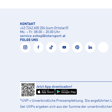
KONTAKT
+43 7242 600 204 (zum Ortstarif)
Mo. – Fr. 08:00 – 20:00 Uhr
service.eshop
@
intersport.at
FOLGE UNS
Jetzt App downloaden!
Laden im
Jetzt bei
App Store
Google Play
*UVP = Unverbindliche Preisempfehlung. Die angeführten UV
Set-UVPs ergeben sich aus der Summe der unverbindlichen L