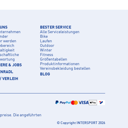
 UNS
BESTER SERVICE
nternehmen
Alle Serviceleistungen
inder
Bike
er werden
Laufen
ebereich
Outdoor
ltigkeit
Winter
schaftliche
Fitness
twortung
Größentabellen
Produktinformationen
ERE & JOBS
Vereinsbekleidung bestellen
ENRADL
BLOG
/ VERLEIH
preise. Die angeführten
© Copyright INTERSPORT 2026