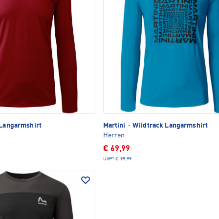
Langarmshirt
Martini
·
Wildtrack Langarmshirt
Herren
€ 69,99
UVP*
€ 99,99