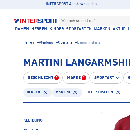
INTERSPORT App downloaden
Wonach suchst du?
DAMEN
HERREN
KINDER
SPORTARTEN
MARKEN
AKTUEL
Herren
Kleidung
Oberteile
Langarmshirts
MARTINI LANGARMSHI
GESCHLECHT
MARKE
SPORTART
1
1
HERREN
MARTINI
FILTER LÖSCHEN
KLEIDUNG