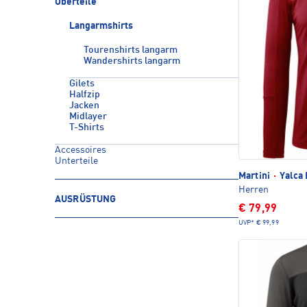
Oberteile
Langarmshirts
Tourenshirts langarm
Wandershirts langarm
Gilets
Halfzip
Jacken
Midlayer
T-Shirts
Accessoires
Unterteile
Martini
·
Yalca 
Herren
AUSRÜSTUNG
€ 79,99
UVP*
€ 99,99