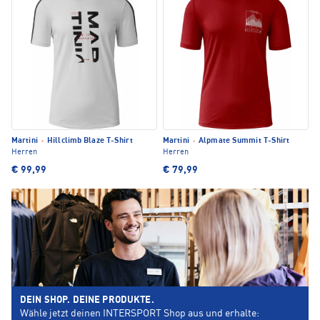
Martini
·
Hillclimb Blaze T-Shirt
Martini
·
Alpmate Summit T-Shirt
Herren
Herren
€ 99,99
€ 79,99
DEIN SHOP. DEINE PRODUKTE.
Wähle jetzt deinen INTERSPORT Shop aus und erhalte: