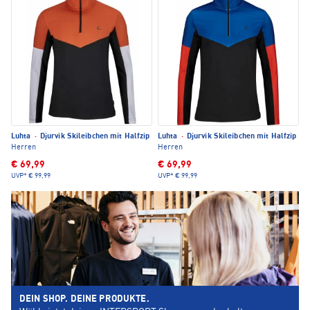
Luhta
·
Djurvik Skileibchen mit Halfzip
Luhta
·
Djurvik Skileibchen mit Halfzip
Herren
Herren
€ 69,99
€ 69,99
UVP*
€ 99,99
UVP*
€ 99,99
DEIN SHOP. DEINE PRODUKTE.