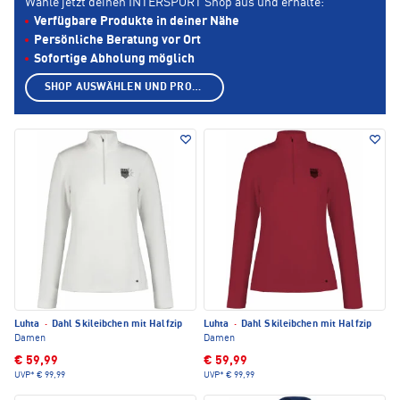
Wähle jetzt deinen INTERSPORT Shop aus und erhalte:
Verfügbare Produkte in deiner Nähe
Persönliche Beratung vor Ort
Sofortige Abholung möglich
SHOP AUSWÄHLEN UND PRODUKTE ANZEIGEN
Luhta
·
Dahl Skileibchen mit Halfzip
Luhta
·
Dahl Skileibchen mit Halfzip
Damen
Damen
€ 59,99
€ 59,99
UVP*
€ 99,99
UVP*
€ 99,99