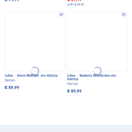
€ 79,99
€ 59,99
UVP*
€ 99,99
Luhta
·
Hetta Midlayer mit Halfzip
Luhta
·
Kankola Skileibchen mit
Halfzip
Damen
Herren
€ 59,99
€ 59,99