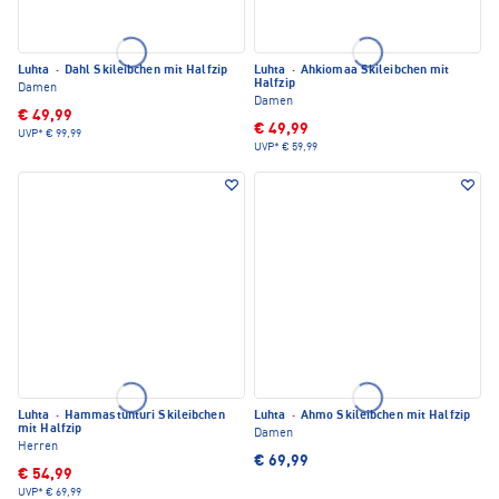
Luhta
·
Dahl Skileibchen mit Halfzip
Luhta
·
Ahkiomaa Skileibchen mit
Halfzip
Damen
Damen
€ 49,99
€ 49,99
UVP*
€ 99,99
UVP*
€ 59,99
Luhta
·
Hammastunturi Skileibchen
Luhta
·
Ahmo Skileibchen mit Halfzip
mit Halfzip
Damen
Herren
€ 69,99
€ 54,99
UVP*
€ 69,99