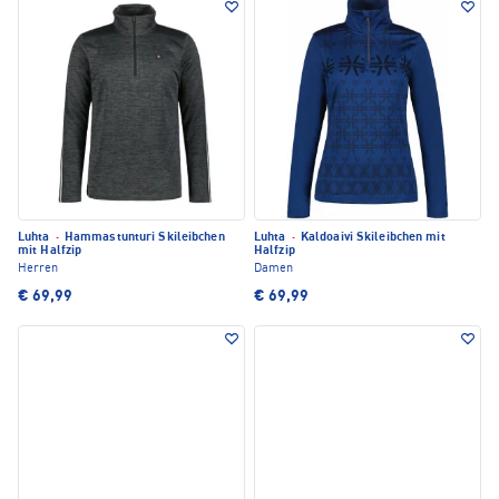
Luhta
·
Hammastunturi Skileibchen
Luhta
·
Kaldoaivi Skileibchen mit
mit Halfzip
Halfzip
Herren
Damen
€ 69,99
€ 69,99