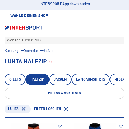
INTERSPORT App downloaden
WÄHLE DEINEN SHOP
Wonach suchst du?
Kleidung
Oberteile
Halfzip
LUHTA HALFZIP
18
GILETS
HALFZIP
JACKEN
LANGARMSHIRTS
MIDLAY
FILTERN & SORTIEREN
LUHTA
FILTER LÖSCHEN