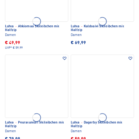
Luhta
·
Ahkiomaa Skileibchen mit
Luhta
·
Kaldoaivi Skileibchen mit
Halfzip
Halfzip
Damen
Damen
€ 49,99
€ 69,99
UVP*
€ 59,99
Luhta
·
Peuratunturi Skileibchen mit
Luhta
·
Dagerby Skileibchen mit
Halfzip
Halfzip
Damen
Damen