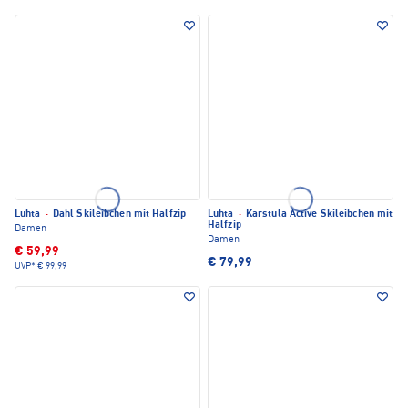
Luhta
·
Dahl Skileibchen mit Halfzip
Luhta
·
Karstula Active Skileibchen mit
Halfzip
Damen
Damen
€ 59,99
€ 79,99
UVP*
€ 99,99