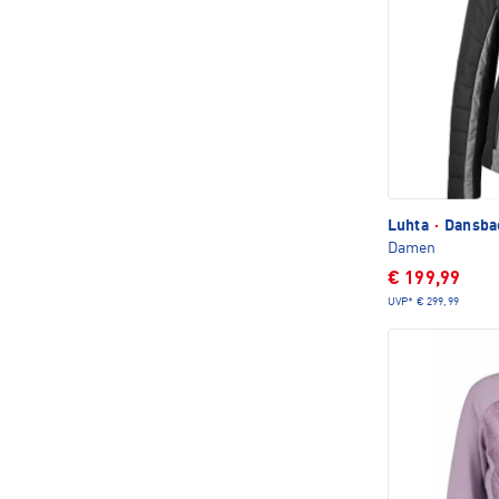
Luhta
·
Dansbac
Damen
€ 199,99
UVP*
€ 299,99