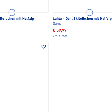
ileibchen mit Halfzip
Luhta
·
Dahl Skileibchen mit Halfzip
Damen
€ 59,99
UVP*
€ 99,99