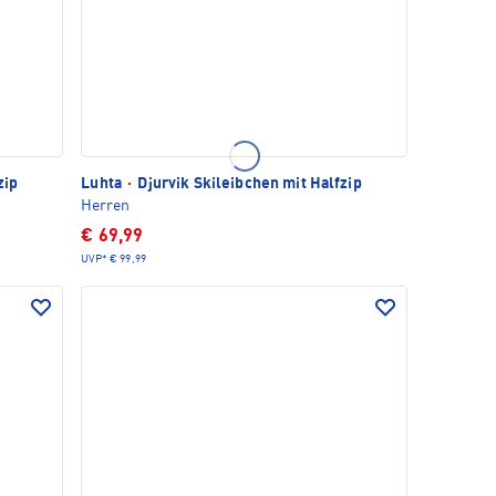
zip
Luhta
·
Djurvik Skileibchen mit Halfzip
Herren
€ 69,99
UVP*
€ 99,99