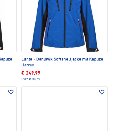
 Kapuze
Luhta
·
Dahlsvik Softshelljacke mit Kapuze
Herren
€ 249,99
UVP*
€ 289,99