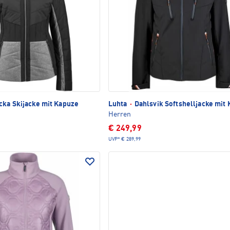
ka Skijacke mit Kapuze
Luhta
·
Dahlsvik Softshelljacke mit
Herren
€ 249,99
UVP*
€ 289,99