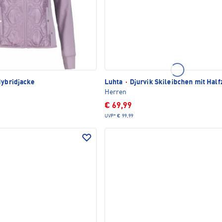
Hybridjacke
Luhta
·
Djurvik Skileibchen mit Half
Herren
€ 69,99
UVP*
€ 99,99