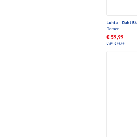
Luhta
·
Dahl Sk
Damen
€ 59,99
UVP*
€ 99,99