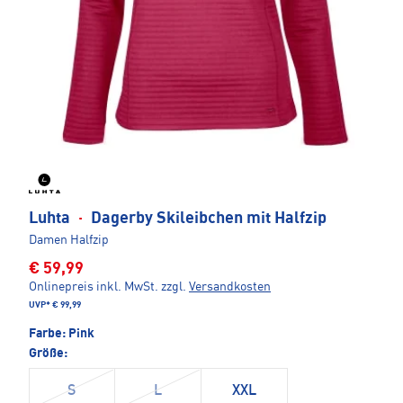
Luhta
·
Dagerby Skileibchen mit Halfzip
Damen Halfzip
€ 59,99
Onlinepreis inkl. MwSt.
zzgl.
Versandkosten
UVP*
€ 99,99
Farbe:
Pink
Größe:
S
L
XXL