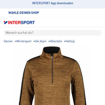
INTERSPORT App downloaden
WÄHLE DEINEN SHOP
Wonach suchst du?
Damen
Wintersport
Ski Alpin
Oberteile
Halfzip